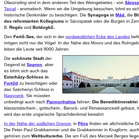
Olaszrizling
sind in dem anderen Teil des Weingebietes - von
Sáros
Tarcal
- aromatisch. Wenn wir die Umgebung besuchen, lohnt es sich
historische Denkmäler zu besichtigen: Die
Synagoge in
Mád
,
die
Bi
des reformierten Kollegiums
in Sárospatak oder die Burgen in Zem
B.
Regéc
und
Boldogkő.
Den
Fertő-See,
der sich in der
nordwestlichen Ecke des Landes
befi
mögen nicht nur die Vögel. In der Nähe des Moors und des Rohrge
leben die Leute seit 8000 Jahren.
Die
schönste Stadt
der
Gegend ist
Sopron
, aber
es lohnt sich auch das
Esterházy-Schloss in
Fertőd
zu besichtigen oder
das Széchenyi-Schloss in
Nagycenk
. Sie müssten
unbedingt auch nach
Pannonhalma
fahren:
Die Benediktinerabtei
klassizistischem-, gotischem-, Barock- und Renaissancestil gebaut, i
wird das erste ungarische Sprachdenkmal bewahrt.
In der Nähe der südlichen Grenze
, in
Pécs
finden wir altchristliche 
Die Peter-Paul Grabkammer und die Grabkammer in Krugform, auch
gehören zum
Weltkulturerbe.
Die am Fuß des Mecsek Berges liege