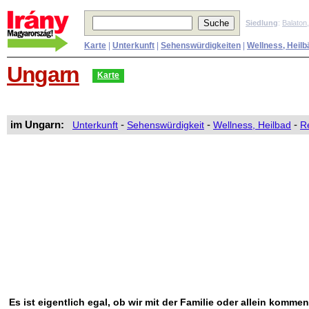
Siedlung
:
Balaton
Karte
|
Unterkunft
|
Sehenswürdigkeiten
|
Wellness, Heilb
Ungarn
Karte
im Ungarn:
Unterkunft
-
Sehenswürdigkeit
-
Wellness, Heilbad
-
R
Es ist eigentlich egal, ob wir mit der Familie oder allein kommen