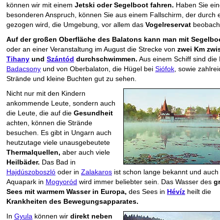
können wir mit einem
Jetski oder Segelboot fahren.
Haben Sie ei
besonderen Anspruch, können Sie aus einem Fallschirm, der durch 
gezogen wird, die Umgebung, vor allem das
Vogelreservat
beobach
Auf der großen Oberfläche des Balatons kann man mit Segelbo
oder an einer Veranstaltung im August die Strecke von
zwei Km zwi
Tihany
und
Szántód
durchschwimmen.
Aus einem Schiff sind die
Badacsony
und von Oberbalaton, die Hügel bei
Siófok
, sowie zahlre
Strände und kleine Buchten gut zu sehen.
Nicht nur mit den Kindern
ankommende Leute, sondern auch
die Leute, die auf die
Gesundheit
achten, können die Strände
besuchen. Es gibt in Ungarn auch
heutzutage viele unausgebeutete
Thermalquellen,
aber auch viele
Heilbäder.
Das Bad in
Hajdúszoboszló
oder in
Zalakaros
ist schon lange bekannt und auch
Aquapark in
Mogyoród
wird immer beliebter sein. Das Wasser des
g
Sees mit warmem Wasser in Europa,
des Sees in
Hévíz
heilt die
Krankheiten des Bewegungsapparates.
In
Gyula
können wir
direkt neben