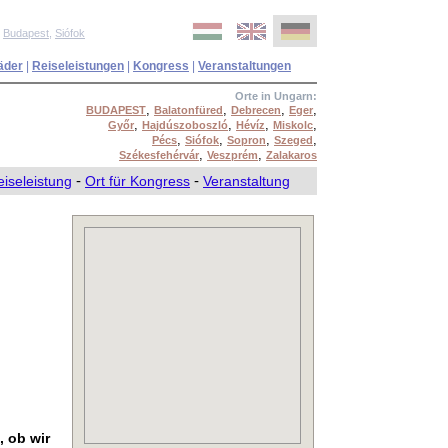
,
Budapest
,
Siófok
äder
|
Reiseleistungen
|
Kongress
|
Veranstaltungen
Orte in Ungarn:
,
,
,
,
BUDAPEST
Balatonfüred
Debrecen
Eger
,
,
,
,
Győr
Hajdúszoboszló
Hévíz
Miskolc
,
,
,
,
Pécs
Siófok
Sopron
Szeged
,
,
Székesfehérvár
Veszprém
Zalakaros
eiseleistung
-
Ort für Kongress
-
Veranstaltung
, ob wir