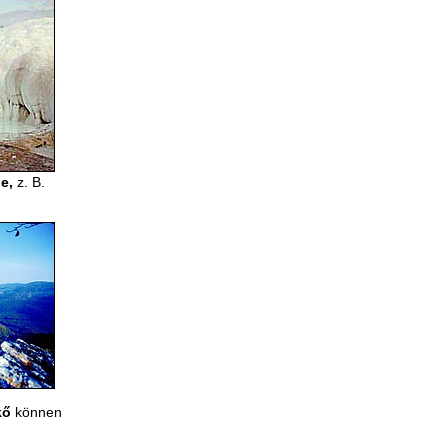
e,
z. B.
kő
können