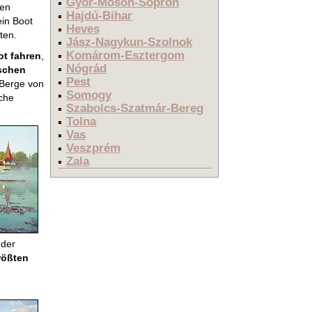
Győr-Moson-Sopron
nen
Hajdú-Bihar
ein Boot
Heves
ten.
Jász-Nagykun-Szolnok
Komárom-Esztergom
ot fahren
,
Nógrád
schen
Pest
 Berge von
Somogy
iche
Szabolcs-Szatmár-Bereg
Tolna
Vas
Veszprém
Zala
 der
rößten