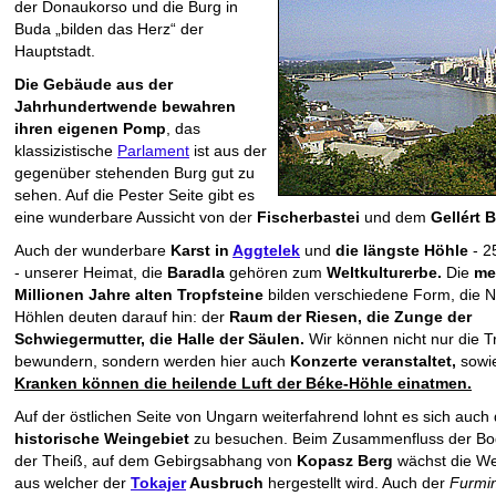
der Donaukorso und die Burg in
Buda „bilden das Herz“ der
Hauptstadt.
Die Gebäude aus der
Jahrhundertwende bewahren
ihren eigenen Pomp
, das
klassizistische
Parlament
ist aus der
gegenüber stehenden Burg gut zu
sehen. Auf die Pester Seite gibt es
eine wunderbare Aussicht von der
Fischerbastei
und dem
Gellért B
Auch der wunderbare
Karst in
Aggtelek
und
die längste Höhle
- 2
- unserer Heimat, die
Baradla
gehören zum
Weltkulturerbe.
Die
me
Millionen Jahre alten Tropfsteine
bilden verschiedene Form, die 
Höhlen deuten darauf hin: der
Raum der Riesen, die Zunge der
Schwiegermutter, die Halle der Säulen.
Wir können nicht nur die T
bewundern, sondern werden hier auch
Konzerte veranstaltet,
sowie
Kranken können die heilende Luft der Béke-Höhle einatmen.
Auf der östlichen Seite von Ungarn weiterfahrend lohnt es sich auch
historische Weingebiet
zu besuchen. Beim Zusammenfluss der Bo
der Theiß, auf dem Gebirgsabhang von
Kopasz Berg
wächst die We
aus welcher der
Tokajer
Ausbruch
hergestellt wird. Auch der
Furmin