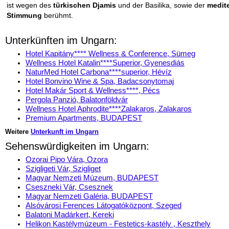
ist wegen des
türkischen Djamis
und der Basilika, sowie der
medit
Stimmung
berühmt.
Unterkünften im Ungarn:
Hotel Kapitány**** Wellness & Conference, Sümeg
Wellness Hotel Katalin****Superior, Gyenesdiás
NaturMed Hotel Carbona****superior, Hévíz
Hotel Bonvino Wine & Spa, Badacsonytomaj
Hotel Makár Sport & Wellness****, Pécs
Pergola Panzió, Balatonföldvár
Wellness Hotel Aphrodite****Zalakaros, Zalakaros
Premium Apartments, BUDAPEST
Weitere
Unterkunft im Ungarn
Sehenswürdigkeiten im Ungarn:
Ozorai Pipo Vára, Ozora
Szigligeti Vár, Szigliget
Magyar Nemzeti Múzeum, BUDAPEST
Cseszneki Vár, Csesznek
Magyar Nemzeti Galéria, BUDAPEST
Alsóvárosi Ferences Látogatóközpont, Szeged
Balatoni Madárkert, Kereki
Helikon Kastélymúzeum - Festetics-kastély , Keszthely