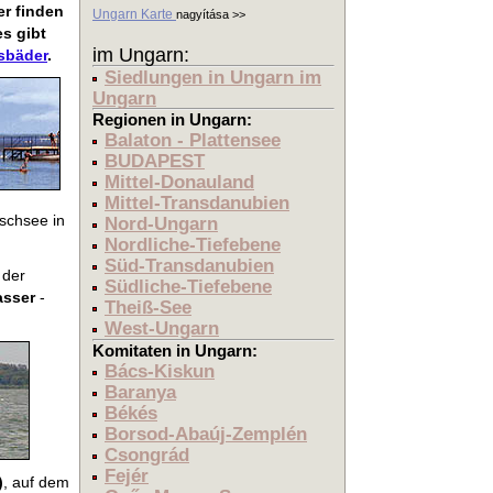
er finden
Ungarn Karte
nagyítása >>
es gibt
im Ungarn:
sbäder
.
Siedlungen in Ungarn im
Ungarn
Regionen in Ungarn:
Balaton - Plattensee
BUDAPEST
Mittel-Donauland
Mittel-Transdanubien
ischsee in
Nord-Ungarn
Nordliche-Tiefebene
Süd-Transdanubien
 der
Südliche-Tiefebene
asser
-
Theiß-See
West-Ungarn
Komitaten in Ungarn:
Bács-Kiskun
Baranya
Békés
Borsod-Abaúj-Zemplén
Csongrád
Fejér
)
, auf dem