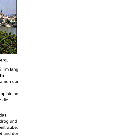
erg.
5 Km lang
hr
Namen der
ropfsteine
 die
 das
drog und
intraube,
t
und der