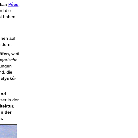
akán
Pécs
,
nd die
st haben
nnen auf
ndern.
öfen,
weit
ngarische
rungen
nd, die
nclyukú-
und
ser in der
tektur.
in der
n.