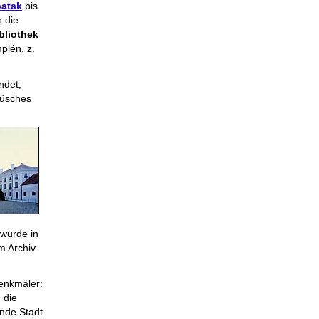
patak
bis
 die
bliothek
plén, z.
ndet,
büsches
wurde in
m Archiv
Denkmäler:
 die
nde Stadt