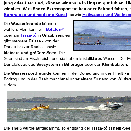
jung oder älter sind, können wir uns ja in Ungarn gut fühlen. Hi
wir alles: Wir können Extremsport treiben oder Fahrrad fahren, 
Burgruinen und moderne Kunst
, sowie
Heilwasser und Wellnes
Die
Wasserfreunde
können
wählen: Man kann am
Balaton<
oder am
Tisza-tó
in Urlaub sein, es
gibt mehrere Flüsse - von der
Donau bis zur Raab -, sowie
kleinere und größere Seen.
Die
Seen sind an Fisch reich, und sie haben kristallklares Wasser: Der F
Dunaföldvár, das
Seesystem in Biharugar
oder der
Kleinbalaton.
Die
Wassersportfreunde
können in der Donau und in der Theiß - in
Bodrog und in der Raab manchmal unter einem Zustand von
Wildw
rudern.
Die Theiß wurde aufgedämmt, so entstand der
Tisza-tó (Theiß-See