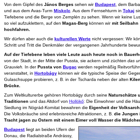
Von dem Gipfel des
János Berges
sehen wir
Budapest
, dem Barb
und aus dem Avas-Turm
Miskolc
. Aus dem Fernsehturm in
Tokaj
si
Tiefebene und die Berge von Zemplén zu sehen. Wenn wir keine Lu
so viel aufzuklettern, auf den
Magas-Berg
können wir
mit Seilbahn
hochfahren.
Wir dürfen aber auch die
kulturellen Werte
nicht vergessen: Wir kö
Schritt und Tritt die Denkmäler der vergangenen Jahrhunderte bewu
Auf der Tiefebene leben viele Leute auch heute noch in Bauerh
von der Stadt, in der Mitte der Pussta, sie ackern und züchten
das u
Grauvieh.
In der
Pussta von
Bugac
werden regelmäßig Reitvorfüh
veranstaltet, in
Hortobágy
können wir die typische Speise der Gege
Gulaschsuppe probieren, z. B. in der Tscharda neben der alten
Kile
Brücke.
Zum Weltkulturerbe gehören Hortobágy durch seine
Naturschätze 
Traditionen
und das Altdorf von
Hollókő
: Die Einwohner und die Häu
Siedlung im Nógrád-Komitat bewahren die
Eigenheit der Volksarchi
Die Volksbräuche sind erlebnisreiche Attraktionen, z. B.
die Jungen 
Tracht jagen zu Ostern mit einem Eimer voll Wasser die Mädche
Budapest
liegt an beiden Ufern der
Donau, die Radialstraße Andrássy,