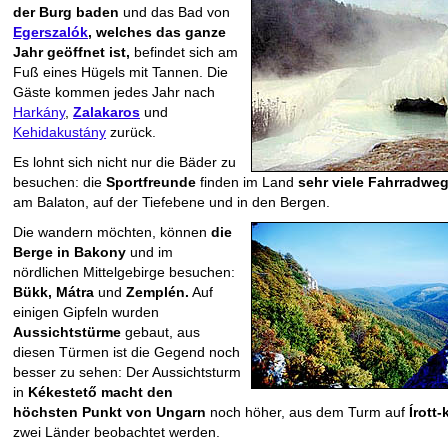
der Burg baden
und das Bad von
Egerszalók
, welches das ganze
Jahr geöffnet ist,
befindet sich am
Fuß eines Hügels mit Tannen. Die
Gäste kommen jedes Jahr nach
Harkány
,
Zalakaros
und
Kehidakustány
zurück.
Es lohnt sich nicht nur die Bäder zu
besuchen: die
Sportfreunde
finden im Land
sehr viele Fahrradweg
am Balaton, auf der Tiefebene und in den Bergen.
Die wandern möchten, können
die
Berge in Bakony
und im
nördlichen Mittelgebirge besuchen:
Bükk, Mátra
und
Zemplén.
Auf
einigen Gipfeln wurden
Aussichtstürme
gebaut, aus
diesen Türmen ist die Gegend noch
besser zu sehen: Der Aussichtsturm
in
Kékestető macht den
höchsten Punkt von Ungarn
noch höher, aus dem Turm auf
Írott-
zwei Länder beobachtet werden.