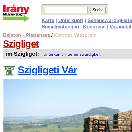
Karte
|
Unterkunft
|
Sehenswürdigkeit
Reiseleistungen
|
Kongress
|
Veransta
Balaton - Plattensee
Komitat Veszprém
/
Szigliget
im Szigliget:
-
Unterkunft
Sehenswürdigkeit
Szigligeti Vár