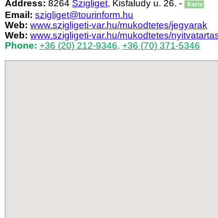
Address:
8264
Szigliget
, Kisfaludy u. 26. -
Karte
Email:
szigliget@tourinform.hu
Web:
www.szigligeti-var.hu/mukodtetes/jegyarak
Web:
www.szigligeti-var.hu/mukodtetes/nyitvatarta
Phone:
+36 (20) 212-9346
,
+36 (70) 371-5346