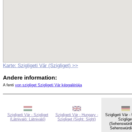
Karte: Szigligeti Vár (Szigliget) >>
Andere information:
A fenti
von szigliget Szigligeti Vár képgalériája
Szigligeti Vár - Szigliget
Szigligeti Vár - Hungary -
Szigligeti Vár -
(Látnivaló: Látnivaló)
Szigliget (Sight: Sight)
Sziglige
(Sehenswürdi
Sehenswürdig