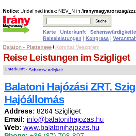
Notice
: Undefined index: NEV_N in
/iranymagyarorszag/zzz
Karte
|
Unterkunft
|
Sehenswürdigkeit
Reiseleistungen
|
Kongress
|
Veransta
Balaton - Plattensee
Komitat Veszprém
/
Reise Leistungen
im Szigliget
-
Unterkunft
Sehenswürdigkeit
Balatoni Hajózási ZRT. Szigl
Hajóállomás
Address:
8264 Szigliget
Email:
info@balatonihajozas.hu
Web:
www.balatonihajozas.hu
Phone:
+36 (87) 708-897