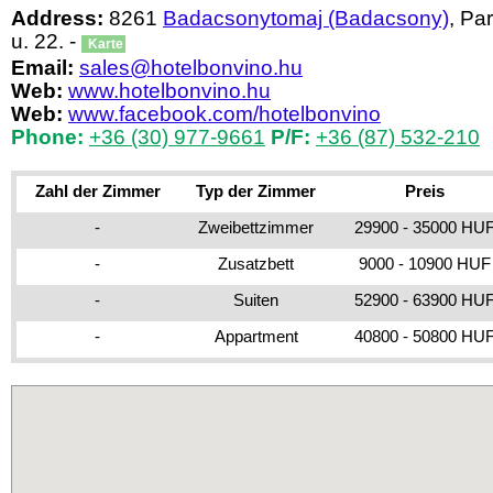
Address:
8261
Badacsonytomaj (Badacsony)
, Pa
u. 22. -
Karte
Email:
sales@hotelbonvino.hu
Web:
www.hotelbonvino.hu
Web:
www.facebook.com/hotelbonvino
Phone:
+36 (30) 977-9661
P/F:
+36 (87) 532-210
Zahl der Zimmer
Typ der Zimmer
Preis
-
Zweibettzimmer
29900 - 35000 HU
-
Zusatzbett
9000 - 10900 HUF
-
Suiten
52900 - 63900 HU
-
Appartment
40800 - 50800 HU