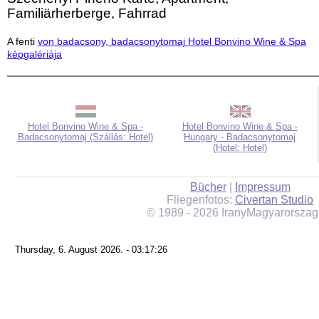
Familiärherberge, Fahrrad
A fenti
von badacsony, badacsonytomaj Hotel Bonvino Wine & Spa
képgalériája
Hotel Bonvino Wine & Spa -
Hotel Bonvino Wine & Spa -
Badacsonytomaj (Szállás: Hotel)
Hungary - Badacsonytomaj
(Hotel: Hotel)
Bücher
|
Impressum
Fliegenfotos:
Civertan Studio
© 1989 - 2026 IranyMagyarorszag
Thursday, 6. August 2026. - 03:17:26