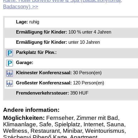
Karte: Hotel Bonvino Wine & Spa (Badacsonytomaj,
Badacsony) >>
Lage:
ruhig
Ermäßigung für Kinder:
100 % unter 4 Jahren
Ermäßigung für Kinder:
unter 10 Jahren
Parkplatz für Pkw.:
Garage:
Kleinester Konferenzsaal:
30 Person(en)
Großester Konferenzsaal:
120 Person(en)
Fremdenverkehrssteuer:
390 HUF
Andere information:
Möglichkeiten:
Fernseher, Zimmer mit Bad,
Klimaanlage, Safe, Spielplatz, Internet, Sauna,
Wellness, Restaurant, Minibar, Weintourismus,
Széchenyi Pihenő Karte, Apartment,