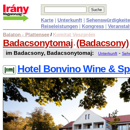
Karte
|
Unterkunft
|
Sehenswürdigkeit
Reiseleistungen
|
Kongress
|
Veransta
Balaton - Plattensee
Komitat Veszprém
/
Badacsonytomaj
(Badacsony)
-
im Badacsony, Badacsonytomaj:
-
Unterkunft
Sehe
Hotel Bonvino Wine & Sp