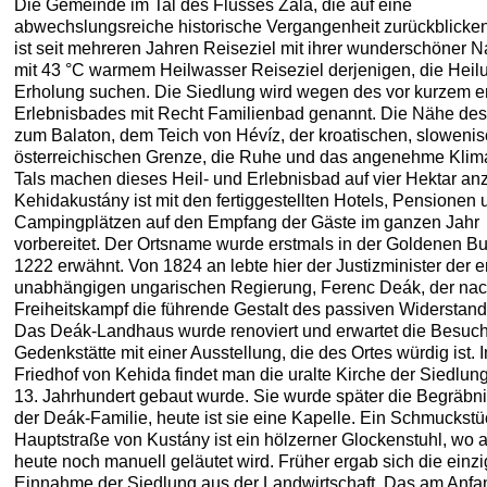
Die Gemeinde im Tal des Flusses Zala, die auf eine
abwechslungsreiche historische Vergangenheit zurückblicke
ist seit mehreren Jahren Reiseziel mit ihrer wunderschöner N
mit 43 °C warmem Heilwasser Reiseziel derjenigen, die Heil
Erholung suchen. Die Siedlung wird wegen des vor kurzem er
Erlebnisbades mit Recht Familienbad genannt. Die Nähe des
zum Balaton, dem Teich von Hévíz, der kroatischen, sloweni
österreichischen Grenze, die Ruhe und das angenehme Klim
Tals machen dieses Heil- und Erlebnisbad auf vier Hektar an
Kehidakustány ist mit den fertiggestellten Hotels, Pensionen 
Campingplätzen auf den Empfang der Gäste im ganzen Jahr
vorbereitet. Der Ortsname wurde erstmals in der Goldenen Bu
1222 erwähnt. Von 1824 an lebte hier der Justizminister der e
unabhängigen ungarischen Regierung, Ferenc Deák, der na
Freiheitskampf die führende Gestalt des passiven Widerstand
Das Deák-Landhaus wurde renoviert und erwartet die Besuch
Gedenkstätte mit einer Ausstellung, die des Ortes würdig ist. 
Friedhof von Kehida findet man die uralte Kirche der Siedlung
13. Jahrhundert gebaut wurde. Sie wurde später die Begräbni
der Deák-Familie, heute ist sie eine Kapelle. Ein Schmuckstü
Hauptstraße von Kustány ist ein hölzerner Glockenstuhl, wo 
heute noch manuell geläutet wird. Früher ergab sich die einz
Einnahme der Siedlung aus der Landwirtschaft. Das am Anfa