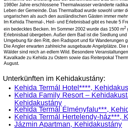
1980er Jahre erschlossene Thermalwasser veränderte radika
Leben der Gemeinde. Das Thermalbad wurde sowohl unter 
ungarischen als auch den ausländischen Gästen immer mehr 
Im Kehida Thermal-, Heil- und Erlebnisbad gibt es heute 5 Fre
2
ein bedecktes Becken. Im Sommer 2002 wurde das 1500 m
Erlebnisbad übergeben. Außer dem Bad ist die Siedlung und 
Umgebung für den Ritt, den Radsport und für Wanderungen g
Die Angler erwarten zahlreiche ausgebaute Angelplätze. Die
Wälder sind reich an edlem Wild. Besondere Veranstaltungen
Kavalkade zu Kehida zu Ostern sowie das Reiterpokal Ther
August.
Unterkünften im Kehidakustány:
Kehida Termál Hotel****, Kehidaku
Kehida Family Resort – Kehidakust
Kehidakustány
Kehida Termál Élményfalu***, Kehi
Kehida Termál Hertelendy-ház***, 
Jázmin Apartman, Kehidakustány