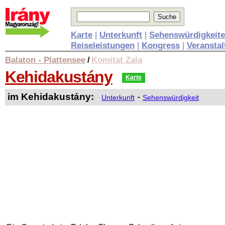
Karte
|
Unterkunft
|
Sehenswürdigkeit
Reiseleistungen
|
Kongress
|
Veransta
Balaton - Plattensee
Komitat Zala
/
Kehidakustány
Karte
im Kehidakustány:
-
Unterkunft
Sehenswürdigkeit