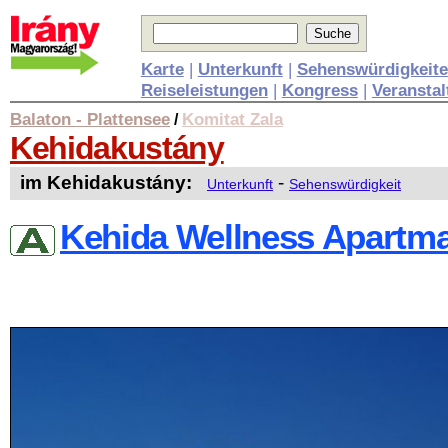
Karte
|
Unterkunft
|
Sehenswürdigkeit
Reiseleistungen
|
Kongress
|
Veransta
Balaton - Plattensee
Komitat Zala
/
Kehidakustány
im Kehidakustány:
-
Unterkunft
Sehenswürdigkeit
Kehida Wellness Apartm