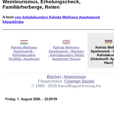
Weintourismus, Erholungscheck,
Familiärherberge, Reiten
A fenti
von kehidakustány Kehida Wellness Apartmanok
képgalériája
Kehida Wellness
Kehida Wellness
Kehida Wel
Apartmanok -
Apartmanok - Hungary
Apartmanok - 
Kehidakustány
- Kehidakustány (Hotel:
Kehidakus
(Szállás: Apartman)
Apartment House)
(Unterkunft: A
Haus)
Bücher
|
Impressum
Fliegenfotos:
Civertan Studio
© 1989 - 2026 IranyMagyarorszag.hu
Friday, 7. August 2026. - 12:29:59