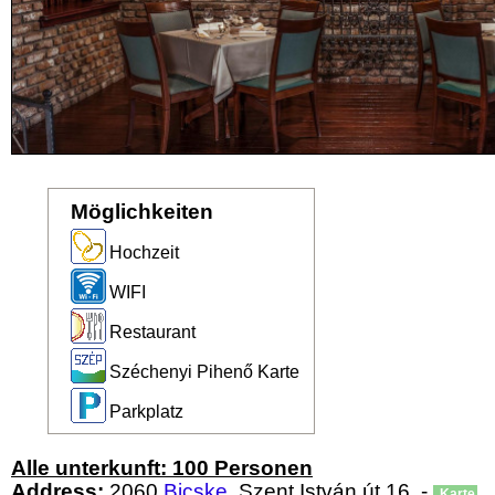
Möglichkeiten
Hochzeit
WIFI
Restaurant
Széchenyi Pihenő Karte
Parkplatz
Alle unterkunft: 100 Personen
Address:
2060
Bicske
, Szent István út 16. -
Karte