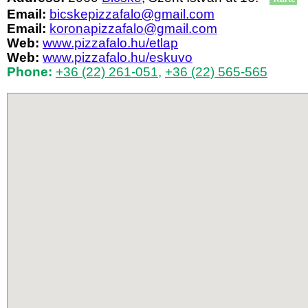
Email:
bicskepizzafalo@gmail.com
Email:
koronapizzafalo@gmail.com
Web:
www.pizzafalo.hu/etlap
Web:
www.pizzafalo.hu/eskuvo
Phone:
+36 (22) 261-051
,
+36 (22) 565-565