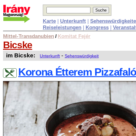
Karte
|
Unterkunft
|
Sehenswürdigkeit
Reiseleistungen
|
Kongress
|
Veransta
Mittel-Transdanubien
Komitat Fejér
/
Bicske
im Bicske:
-
Unterkunft
Sehenswürdigkeit
Korona Étterem Pizzafaló