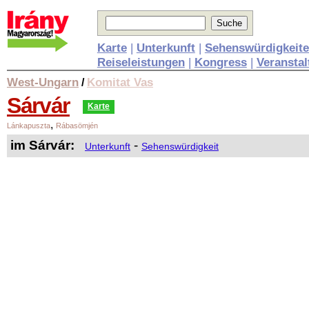
Karte
|
Unterkunft
|
Sehenswürdigkeit
Reiseleistungen
|
Kongress
|
Veransta
West-Ungarn
Komitat Vas
/
Sárvár
Karte
,
Lánkapuszta
Rábasömjén
im Sárvár:
-
Unterkunft
Sehenswürdigkeit