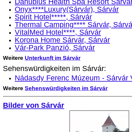
Danubius Health Spa Resort Sárvár
Onyx****Luxury(Sárvár), Sárvár
Spirit Hotel*****, Sárvár
Thermal Camping**** Sárvár, Sárvá
VitalMed Hotel****, Sárvár
Korona Home Sárvár, Sárvár
Vár-Park Panzió, Sárvár
Weitere
Unterkunft im Sárvár
Sehenswürdigkeiten im Sárvár:
Nádasdy Ferenc Múzeum - Sárvár V
Weitere
Sehenswürdigkeiten im Sárvár
Bilder von Sárvár