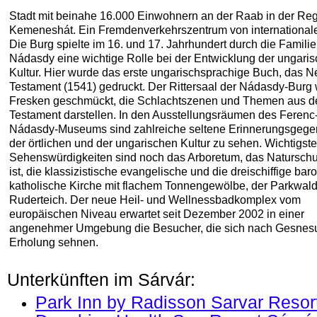
Stadt mit beinahe 16.000 Einwohnern an der Raab in der Re
Kemeneshát. Ein Fremdenverkehrszentrum von international
Die Burg spielte im 16. und 17. Jahrhundert durch die Familie
Nádasdy eine wichtige Rolle bei der Entwicklung der ungari
Kultur. Hier wurde das erste ungarischsprachige Buch, das 
Testament (1541) gedruckt. Der Rittersaal der Nádasdy-Burg 
Fresken geschmückt, die Schlachtszenen und Themen aus d
Testament darstellen. In den Ausstellungsräumen des Ferenc
Nádasdy-Museums sind zahlreiche seltene Erinnerungsgege
der örtlichen und der ungarischen Kultur zu sehen. Wichtigste
Sehenswürdigkeiten sind noch das Arboretum, das Naturschu
ist, die klassizistische evangelische und die dreischiffige bar
katholische Kirche mit flachem Tonnengewölbe, der Parkwald
Ruderteich. Der neue Heil- und Wellnessbadkomplex vom
europäischen Niveau erwartet seit Dezember 2002 in einer
angenehmer Umgebung die Besucher, die sich nach Gesnes
Erholung sehnen.
Unterkünften im Sárvár:
Park Inn by Radisson Sarvar Resor