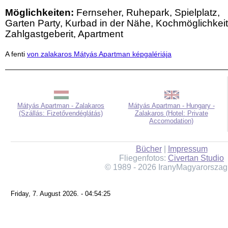
Möglichkeiten:
Fernseher, Ruhepark, Spielplatz,
Garten Party, Kurbad in der Nähe, Kochmöglichkeit
Zahlgastgeberit, Apartment
A fenti
von zalakaros Mátyás Apartman képgalériája
Mátyás Apartman - Zalakaros
Mátyás Apartman - Hungary -
(Szállás: Fizetővendéglátás)
Zalakaros (Hotel: Private
Accomodation)
Bücher
|
Impressum
Fliegenfotos:
Civertan Studio
© 1989 - 2026 IranyMagyarorszag
Friday, 7. August 2026. - 04:54:25