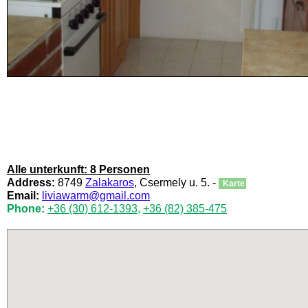
Alle unterkunft: 8 Personen
Address:
8749
Zalakaros
, Csermely u. 5. -
Karte
Email:
liviawarm@gmail.com
Phone:
+36 (30) 612-1393
,
+36 (82) 385-475