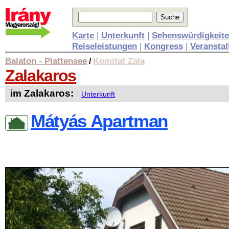
Karte
|
Unterkunft
|
Sehenswürdigkeit
Reiseleistungen
|
Kongress
|
Veransta
Balaton - Plattensee
Komitat Zala
/
Zalakaros
im Zalakaros:
Unterkunft
Mátyás Apartman