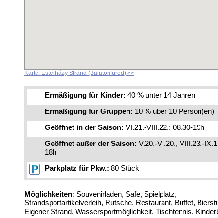
Karte: Esterházy Strand (Balatonfüred) >>
Ermäßigung für Kinder:
40 % unter 14 Jahren
Ermäßigung für Gruppen:
10 % über 10 Person(en)
Geöffnet in der Saison:
VI.21.-VIII.22.: 08.30-19h
Geöffnet außer der Saison:
V.20.-VI.20., VIII.23.-IX.1
18h
Parkplatz für Pkw.:
80 Stück
Möglichkeiten:
Souvenirladen, Safe, Spielplatz,
Strandsportartikelverleih, Rutsche, Restaurant, Buffet, Bierst
Eigener Strand, Wassersportmöglichkeit, Tischtennis, Kinde