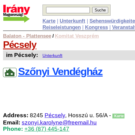
Karte
|
Unterkunft
|
Sehenswürdigkeit
Reiseleistungen
|
Kongress
|
Veransta
Balaton - Plattensee
Komitat Veszprém
/
Pécsely
im Pécsely:
Unterkunft
Szőnyi Vendégház
Address:
8245
Pécsely
, Hosszú u. 56/A -
Karte
Email:
szonyi.karolyne@freemail.hu
Phone:
+36 (87) 445-147