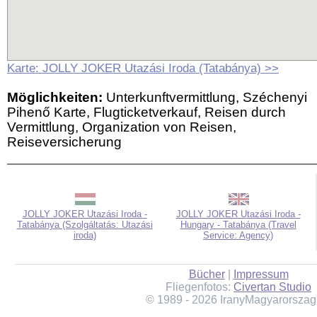
Karte: JOLLY JOKER Utazási Iroda (Tatabánya) >>
Möglichkeiten:
Unterkunftvermittlung, Széchenyi
Pihenő Karte, Flugticketverkauf, Reisen durch
Vermittlung, Organization von Reisen,
Reiseversicherung
JOLLY JOKER Utazási Iroda -
JOLLY JOKER Utazási Iroda -
Tatabánya (Szolgáltatás: Utazási
Hungary - Tatabánya (Travel
iroda)
Service: Agency)
Bücher
|
Impressum
Fliegenfotos:
Civertan Studio
© 1989 - 2026 IranyMagyarorszag