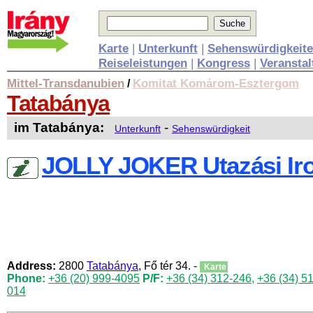
Karte
|
Unterkunft
|
Sehenswürdigkeit
Reiseleistungen
|
Kongress
|
Veransta
Mittel-Transdanubien
Komitat Komárom-Esztergom
/
Tatabánya
im Tatabánya:
-
Unterkunft
Sehenswürdigkeit
JOLLY JOKER Utazási Ir
Address:
2800
Tatabánya
, Fő tér 34. -
Karte
Phone:
+36 (20) 999-4095
P/F:
+36 (34) 312-246
,
+36 (34) 5
014