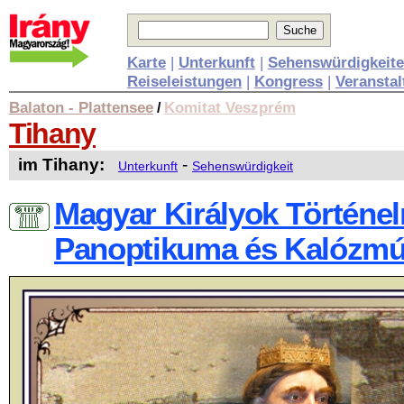
Karte
|
Unterkunft
|
Sehenswürdigkeit
Reiseleistungen
|
Kongress
|
Veransta
Balaton - Plattensee
Komitat Veszprém
/
Tihany
im Tihany:
-
Unterkunft
Sehenswürdigkeit
Magyar Királyok Történe
Panoptikuma és Kalózm