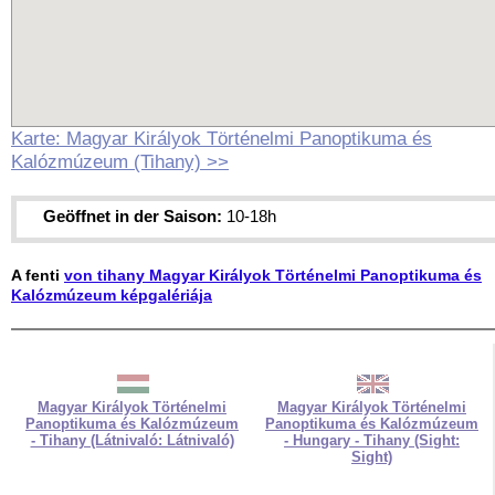
Karte: Magyar Királyok Történelmi Panoptikuma és
Kalózmúzeum (Tihany) >>
Geöffnet in der Saison:
10-18h
A fenti
von tihany Magyar Királyok Történelmi Panoptikuma és
Kalózmúzeum képgalériája
Magyar Királyok Történelmi
Magyar Királyok Történelmi
Panoptikuma és Kalózmúzeum
Panoptikuma és Kalózmúzeum
- Tihany (Látnivaló: Látnivaló)
- Hungary - Tihany (Sight:
Sight)