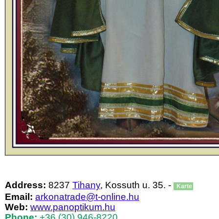
Address:
8237
Tihany
, Kossuth u. 35. -
Karte
Email:
arkonatrade@t-online.hu
Web:
www.panoptikum.hu
Phone:
+36 (30) 946-8220