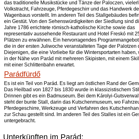
das traditionelle Musikstücke und Tänze der Paloczen, vielerl
Volkstracht, Fahrzeuge, Pferdegeschirr und das Handwerk d
Wagenbaus vorstellt. Im anderen Teil des Stallgebäudes befin
ein Gestüt. Von den Sehenswürdigkeiten der Siedlung sind d
Jahre 1786 errichtete römisch-katholische Kirche sowie das
representativ aussehende Restaurant und Hotel Freskó mit 2
Plätzen zu erwähnen. Ein hervorragendes Programmangebot
die in der ersten Juliwoche veranstalteten Tage der Palotzen 
Diejenigen, die eine Vorliebe für die Wintersportarten haben
in der Nähe von Parád mit mehreren Skipisten, mit einem Skil
mit einer Schlittenbahn erwartet.
Parádfürdő
Es ist ein Teil von Parád. Es liegt am östlichen Rand der Ge
Das Heilbad von 1827 bis 1830 wurde in klassizistischem Stil
Drinnen gibt es ein Badmuseum. Bei dem Károlyi-Gutsverwal
steht der bunte Stall, darin das Kutschenmuseum, wo Fahrze
Pferdegeschirre, Werkzeuge und Verfahren des Kutschenha
zur Schau gestellt sind. Im anderen Teil des Stalles ist ein Ge
untergebracht.
Unterkünften im Parád: