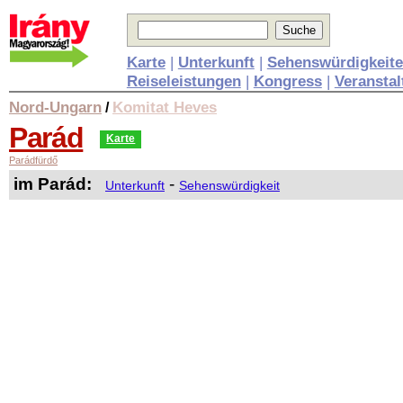
Karte
|
Unterkunft
|
Sehenswürdigkeit
Reiseleistungen
|
Kongress
|
Veransta
Nord-Ungarn
Komitat Heves
/
Parád
Karte
Parádfürdő
im Parád:
-
Unterkunft
Sehenswürdigkeit