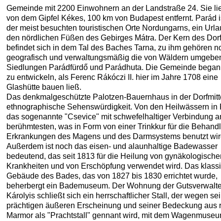
Gemeinde mit 2200 Einwohnern an der Landstraße 24. Sie li
von dem Gipfel Kékes, 100 km von Budapest entfernt. Parád i
der meist besuchten touristischen Orte Nordungarns, ein Urla
den nördlichen Füßen des Gebirges Mátra. Der Kern des Dor
befindet sich in dem Tal des Baches Tarna, zu ihm gehören n
geografisch und verwaltungsmäßig die von Wäldern umgebe
Siedlungen Parádfürdő und Parádhuta. Die Gemeinde begann
zu entwickeln, als Ferenc Rákóczi II. hier im Jahre 1708 eine
Glashütte bauen ließ.
Das denkmalgeschützte Palotzen-Bauernhaus in der Dorfmitte
ethnographische Sehenswürdigkeit. Von den Heilwässern in P
das sogenannte "Csevice" mit schwefelhaltiger Verbindung 
berühmtesten, was in Form von einer Trinkkur für die Behand
Erkrankungen des Magens und des Darmsystems benutzt wir
Außerdem ist noch das eisen- und alaunhaltige Badewasser
bedeutend, das seit 1813 für die Heilung von gynäkologische
Krankheiten und von Erschöpfung verwendet wird. Das klassi
Gebäude des Bades, das von 1827 bis 1830 errichtet wurde,
beherbergt ein Bademuseum. Der Wohnung der Gutsverwalte
Károlyis schließt sich ein herrschaftlicher Stall, der wegen se
prächtigen äußeren Erscheinung und seiner Bedeckung aus 
Marmor als "Prachtstall" gennant wird, mit dem Wagenmuseu