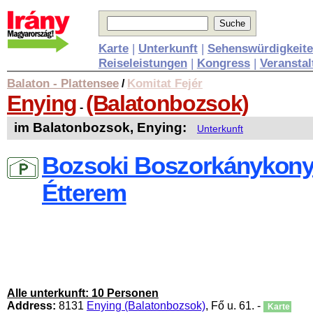
Karte
|
Unterkunft
|
Sehenswürdigkeit
Reiseleistungen
|
Kongress
|
Veransta
Balaton - Plattensee
Komitat Fejér
/
Enying
(Balatonbozsok)
-
im Balatonbozsok, Enying:
Unterkunft
Bozsoki Boszorkánykony
Étterem
Alle unterkunft: 10 Personen
Address:
8131
Enying (Balatonbozsok)
, Fő u. 61. -
Karte