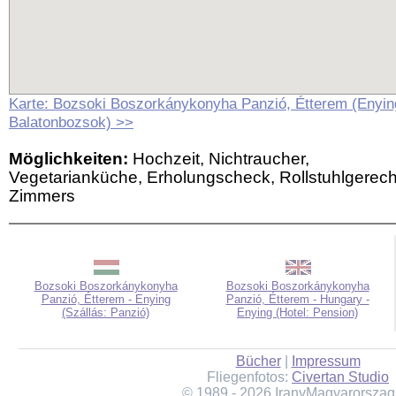
Karte: Bozsoki Boszorkánykonyha Panzió, Étterem (Enyin
Balatonbozsok) >>
Möglichkeiten:
Hochzeit, Nichtraucher,
Vegetarianküche, Erholungscheck, Rollstuhlgerech
Zimmers
Bozsoki Boszorkánykonyha
Bozsoki Boszorkánykonyha
Panzió, Étterem - Enying
Panzió, Étterem - Hungary -
(Szállás: Panzió)
Enying (Hotel: Pension)
Bücher
|
Impressum
Fliegenfotos:
Civertan Studio
© 1989 - 2026 IranyMagyarorszag