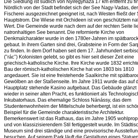
Die Siedlung ist südlich von Nyíregyháza 17 km entfernt zu fi
Nördlich von der Stadt befindet sich der See Nagy-Vadas, der
Fischerei ausgezeichnet geeignet ist, nach Westen fließt der
Hauptstrom. Die Wiese mit Orchideen ist von geschütztem na
Wert. Die Gemeinde wurde nach dem auf der rechten Seite l
natronhaltigen See benannt. Die reformierte Kirche von
Denkmalcharakter wurde in den 1780er-Jahren im spätbarock
gebaut. In ihrem Garten sind drei, Grabsteine in Form der Sa
zu finden. In dem Dorf haben seit dem 17. Jahrhundert serbis
("rác") Kolonisten gelebt, so gibt es hier seit dieser Zeit eine
griechisch-katholische Kirche. Ihre Kirche wurde 1832 errichte
Bau der römisch-katholischen Kirche hat von 1803 bis 1810
angedauert. Sie ist eine freistehende Saalkirche mit spätbar
Gewölben an der Staßenseite. Im Jahre 1911 wurde das auf
Hauptplatz stehende Kasino aufgebaut. Das Gebäude glänzt 
wieder in seiner alten Pracht, es funktioniert als Technologis
Inkubatorhaus. Das ehemalige Schloss Nánássy, das dem
Studentenwohnheim der Mittelschule beherbergt, ist ein sch
Beispiel für die Gemeinde charakteristische Architektur.
Bemerkenswert ist das Rathaus, das im Jahre 1905 wohlpropo
und von klassizisierendem Stil fertiggestelt wurde. Im Städtis
Museum sind drei ständige und eine provisorische Ausstellun
besuchen. Auf seinem Park läuft die Gestaltung eines Statue