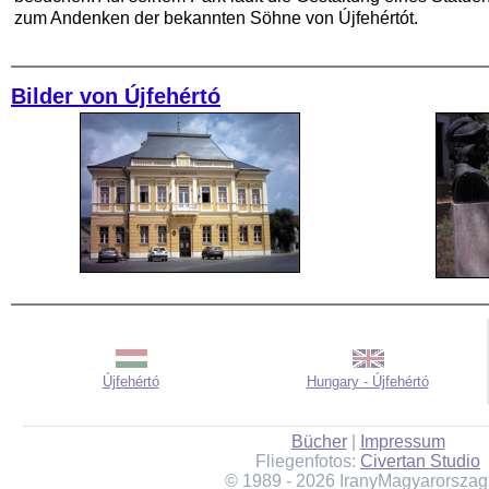
zum Andenken der bekannten Söhne von Újfehértót.
Bilder von Újfehértó
Újfehértó
Hungary - Újfehértó
Bücher
|
Impressum
Fliegenfotos:
Civertan Studio
© 1989 - 2026 IranyMagyarorszag