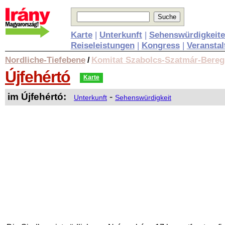
Karte
|
Unterkunft
|
Sehenswürdigkeit
Reiseleistungen
|
Kongress
|
Veransta
Nordliche-Tiefebene
Komitat Szabolcs-Szatmár-Bereg
/
Újfehértó
Karte
im Újfehértó:
-
Unterkunft
Sehenswürdigkeit