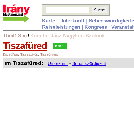
Karte
|
Unterkunft
|
Sehenswürdigkeit
Reiseleistungen
|
Kongress
|
Veransta
Theiß-See
Komitat Jász-Nagykun-Szolnok
/
Tiszafüred
Karte
,
,
Kócsújfalu
Tiszaszőlős
Tiszaörvény
im Tiszafüred:
-
Unterkunft
Sehenswürdigkeit