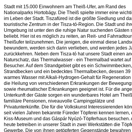
Stadt mit 15.000 Einwohnern am Theiß-Ufer, am Rand des
Nationalparks Hortobágy. Die Theiß spielte immer eine wicht
im Leben der Stadt. Tiszafüred ist die größte Siedlung und da
touristische Zentrum in der Tisza-tó-Region. Die Stadt und ihr
Umgebung ist unter den die ruhige Natur suchenden Gästen 
beliebt. Hier ist es möglich zu reiten, an Reit- und Fahrradto
Theißufer teilzunehmen. Die jenigen, die einmal diese Lands
bewundern, werden sich darin verlieben, und werden jedes J
zurückkehren. Neben dem Tisza-tó hat unsere Stadt einen a
Naturschatz, das Thermalwasser - ein Thermalbad wartet auf 
Besucher. Auf dem Strandgebiet gibt es ein Schwimmbecken,
Strandbecken und ein bedecktes Thermalbecken, dessen 39
warmes Wasser mit Alkali-Hydrogen-Gehalt für Regeneration 
die Heilung von verschiedenen Erkrankungen der Bewegun
sowie rheumatischer Erkrankungen geeignet ist. Für die an
Unterkunft der Gäste sorgen ein wunderbares Hotel am Theiß
familiäre Pensionen, niveauvolle Campingplätze und
Privatunterkünfte. Die für die Volkskunst Interessierenden kö
seit vielen Jahren bekannte Füreder Töpferei kennen lernen,
Kiss-Museum und das Gáspár Nyúzó-Töpferhaus besuchen.
heute betreiben in unserer Stadt in zwei Werkstätten die Töpfe
Gewerbe. Die von ihnen getöpferten Gegenstände bewahren 