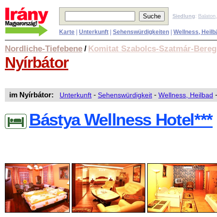
Siedlung
:
Balaton
Karte
|
Unterkunft
|
Sehenswürdigkeiten
|
Wellness, Heilb
Nordliche-Tiefebene
Komitat Szabolcs-Szatmár-Bereg
/
Nyírbátor
im Nyírbátor:
Unterkunft
-
Sehenswürdigkeit
-
Wellness, Heilbad
Bástya Wellness Hotel***