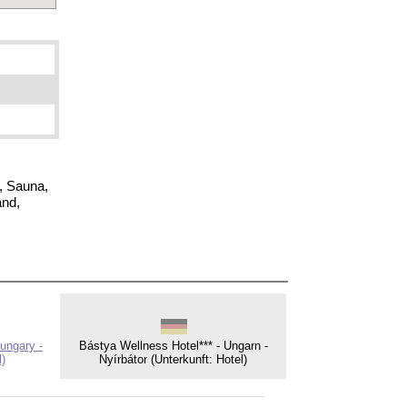
, Sauna,
and,
ungary -
Bástya Wellness Hotel*** - Ungarn -
l)
Nyírbátor (Unterkunft: Hotel)