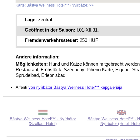
Karte: Bástya Wellness Hotel*** (Nyírbátor) >>
Lage:
zentral
Geöffnet in der Saison:
I.01-XII.31.
Fremdenverkehrssteuer:
250 HUF
Andere information:
Möglichkeiten:
Hund und Katze können mitgebracht werden
Restaurant, Frühstück, Széchenyi Pihenő Karte, Eigener Str
Sprudelbad, Erlebnisbad
A fenti
von nyírbátor Bástya Wellness Hotel*** képgalériája
Bástya Wellness Hotel*** - Nyírbátor
Bástya Wellness Hotel*** - H
(Szállás: Hotel)
Nyírbátor (Hotel: Hote