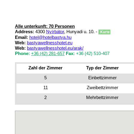
Alle unterkunft: 70 Personen
Address:
4300
Nyírbátor
, Hunyadi u. 10. -
Karte
Email:
hotel@hotelbastya.hu
Web:
bastyawellnesshotel.eu
Web:
bastyawellnesshotel.eu/arak/
Phone:
+36 (42) 281-657
Fax:
+36 (42) 510-407
Zahl der Zimmer
Typ der Zimmer
5
Einbettzimmer
11
Zweibettzimmer
2
Mehrbettzimmer