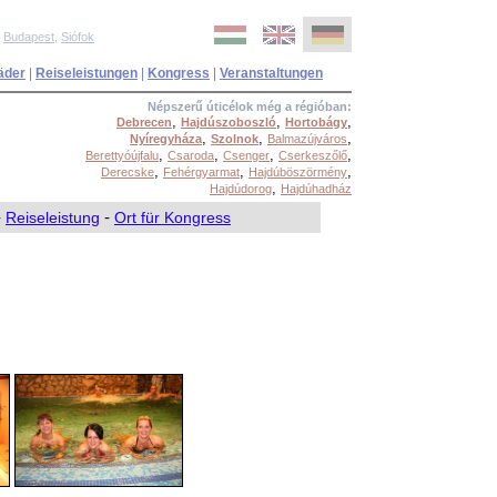
,
Budapest
,
Siófok
äder
|
Reiseleistungen
|
Kongress
|
Veranstaltungen
Népszerű úticélok még a régióban:
,
,
,
Debrecen
Hajdúszoboszló
Hortobágy
,
,
,
Nyíregyháza
Szolnok
Balmazújváros
,
,
,
,
Berettyóújfalu
Csaroda
Csenger
Cserkeszőlő
,
,
,
Derecske
Fehérgyarmat
Hajdúböszörmény
,
Hajdúdorog
Hajdúhadház
-
Reiseleistung
-
Ort für Kongress