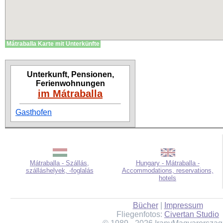
Mátraballa Karte mit Unterkünfte
Unterkunft, Pensionen,
Ferienwohnungen
im Mátraballa
Gasthofen
Mátraballa - Szállás,
Hungary - Mátraballa -
szálláshelyek, -foglalás
Accommodations, reservations,
hotels
Bücher
|
Impressum
Fliegenfotos:
Civertan Studio