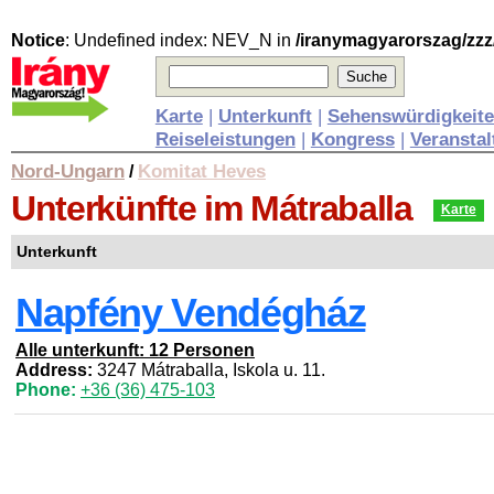
Notice
: Undefined index: NEV_N in
/iranymagyarorszag/zzz
Karte
|
Unterkunft
|
Sehenswürdigkeit
Reiseleistungen
|
Kongress
|
Veransta
Nord-Ungarn
Komitat Heves
/
Unterkünfte
im Mátraballa
Karte
Unterkunft
Napfény Vendégház
Alle unterkunft: 12 Personen
Address:
3247 Mátraballa, Iskola u. 11.
Phone:
+36 (36) 475-103