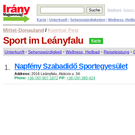
Siedlung
:
Balaton
Karte
|
Unterkunft
|
Sehenswürdigkeiten
|
Wellness, Heilb
Mittel-Donauland
Komitat Pest
/
Sport
im Leányfalu
Karte
Unterkunft
-
Sehenswürdigkeit
-
Wellness, Heilbad
-
Reiseleistung
-
Napfény Szabadidő Sportegyesület
1.
Address:
2016 Leányfalu, Akácos u. 34.
Phone:
+36 (30) 907-1872
P/F:
+36 (26) 380-424