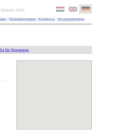
,
Budapest
,
Siófok
äder
|
Reiseleistungen
|
Kongress
|
Veranstaltungen
Ort für Kongress