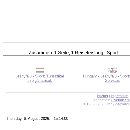
Zusammen: 1 Seite, 1 Reiseleistung : Sport
Leányfalu - Sport: Turisztikai
Hungary - Leányfalu - Sport
szolgáltatások
Services
Bücher
|
Impressum
Fliegenfotos:
Civertan St
© 1989 - 2026 IranyMagyaror
Thursday, 6. August 2026. - 15:14:00