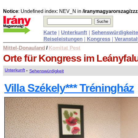
Notice
: Undefined index: NEV_N in
/iranymagyarorszag/zzz
Karte
|
Unterkunft
|
Sehenswürdigkeit
Reiseleistungen
|
Kongress
|
Veransta
Mittel-Donauland
Komitat Pest
/
Orte für Kongress
im Leányfal
-
Unterkunft
Sehenswürdigkeit
Villa Székely*** Tréningház