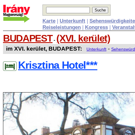
Karte
|
Unterkunft
|
Sehenswürdigkeit
Reiseleistungen
|
Kongress
|
Veransta
BUDAPEST
(XVI. kerület)
-
im XVI. kerület, BUDAPEST:
-
Unterkunft
Sehenswürdi
Krisztina Hotel***