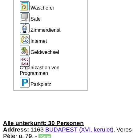
Wäscherei
Safe
Zimmerdienst
Internet
Geldwechsel
Organizastion von
Programmen
Parkplatz
Alle unterkunft: 30 Personen
Address:
1163
BUDAPEST (XVI. kerület)
, Veres
Péter u. 79. -
Karte