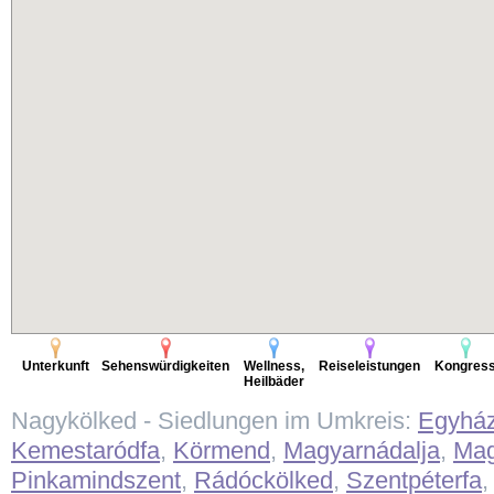
Unterkunft
Sehenswürdigkeiten
Wellness,
Reiseleistungen
Kongres
Heilbäder
Nagykölked - Siedlungen im Umkreis:
Egyhá
Kemestaródfa
,
Körmend
,
Magyarnádalja
,
Mag
Pinkamindszent
,
Rádóckölked
,
Szentpéterfa