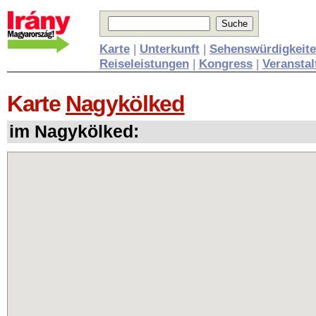
Karte
|
Unterkunft
|
Sehenswürdigkeit
Reiseleistungen
|
Kongress
|
Veransta
Karte
Nagykölked
im Nagykölked: