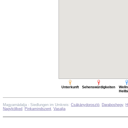
Unterkunft
Sehenswürdigkeiten
Welln
Heilb
Magyarnádalja - Siedlungen im Umkreis:
Csákánydoroszló
,
Daraboshegy
,
H
Nagykölked
,
Pinkamindszent
,
Vasalja