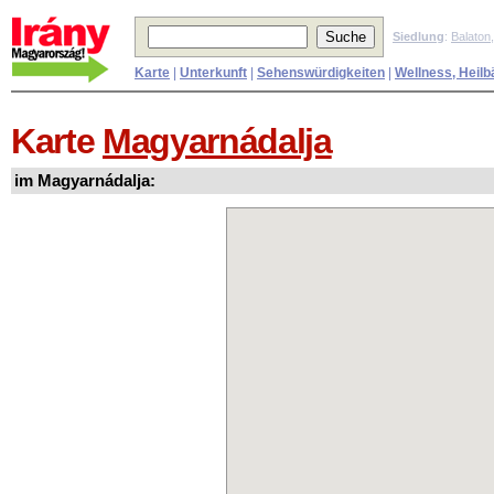
Siedlung
:
Balaton
Karte
|
Unterkunft
|
Sehenswürdigkeiten
|
Wellness, Heilb
Karte
Magyarnádalja
im Magyarnádalja: