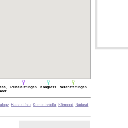
ess,
Reiseleistungen
Kongress
Veranstaltungen
äder
alogy
,
Harasztifalu
,
Kemestaródfa
,
Körmend
,
Nádasd
,