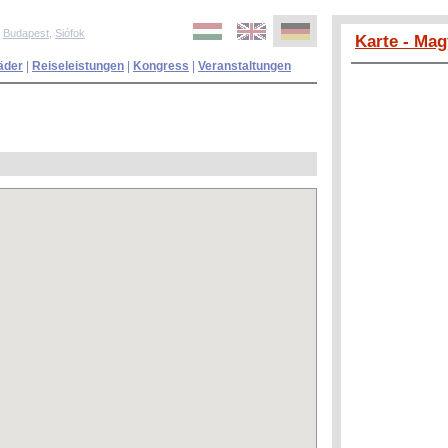
,
Budapest
,
Siófok
Karte - Mag
äder
|
Reiseleistungen
|
Kongress
|
Veranstaltungen