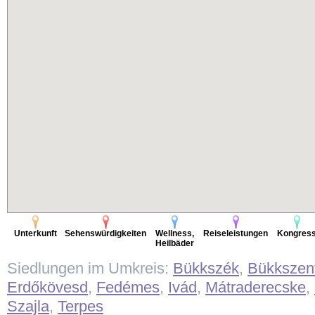
Unterkunft
Sehenswürdigkeiten
Wellness,
Reiseleistungen
Kongres
Heilbäder
Siedlungen im Umkreis:
Bükkszék
,
Bükkszen
Erdőkövesd
,
Fedémes
,
Ivád
,
Mátraderecske
,
Szajla
,
Terpes