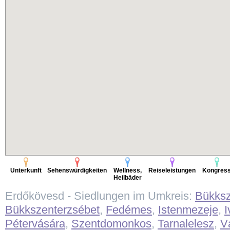
Unterkunft
Sehenswürdigkeiten
Wellness,
Reiseleistungen
Kongres
Heilbäder
Erdőkövesd - Siedlungen im Umkreis:
Bükks
Bükkszenterzsébet
,
Fedémes
,
Istenmezeje
,
I
Pétervására
,
Szentdomonkos
,
Tarnalelesz
,
V