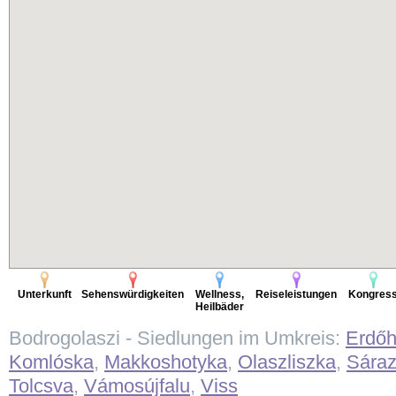
Unterkunft
Sehenswürdigkeiten
Wellness,
Reiseleistungen
Kongres
Heilbäder
Bodrogolaszi - Siedlungen im Umkreis:
Erdőh
Komlóska
,
Makkoshotyka
,
Olaszliszka
,
Sára
Tolcsva
,
Vámosújfalu
,
Viss