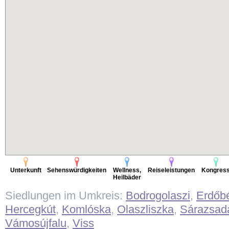
Unterkunft
Sehenswürdigkeiten
Wellness,
Reiseleistungen
Kongres
Heilbäder
Siedlungen im Umkreis:
Bodrogolaszi
,
Erdőb
Hercegkút
,
Komlóska
,
Olaszliszka
,
Sárazsad
Vámosújfalu
,
Viss