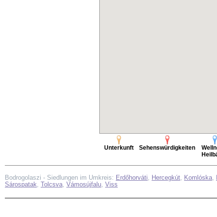
Unterkunft
Sehenswürdigkeiten
Welln
Heilb
Bodrogolaszi - Siedlungen im Umkreis:
Erdőhorváti
,
Hercegkút
,
Komlóska
,
Sárospatak
,
Tolcsva
,
Vámosújfalu
,
Viss