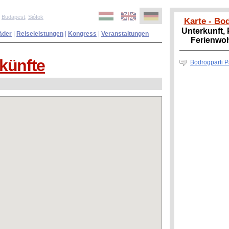
,
Budapest
,
Siófok
Karte - Bo
Unterkunft,
äder
|
Reiseleistungen
|
Kongress
|
Veranstaltungen
Ferienwo
künfte
Bodrogparti P