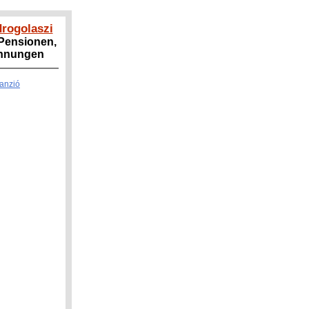
drogolaszi
 Pensionen,
hnungen
anzió