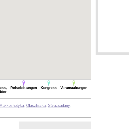
ess,
Reiseleistungen
Kongress
Veranstaltungen
äder
Makkoshotyka
,
Olaszliszka
,
Sárazsadány
,