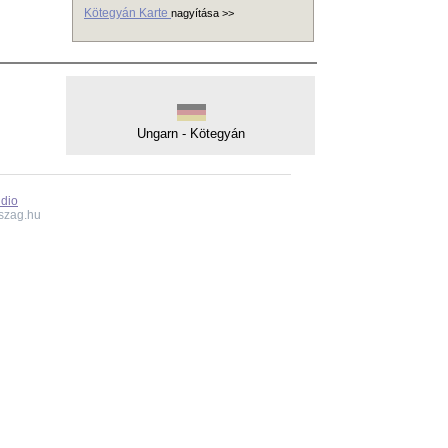
Kötegyán Karte
nagyítása >>
Ungarn - Kötegyán
udio
szag.hu