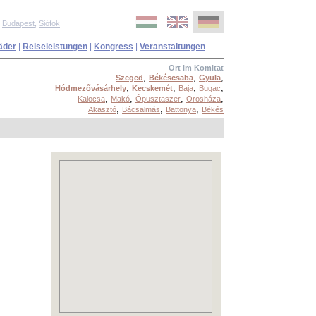
,
Budapest
,
Siófok
äder
|
Reiseleistungen
|
Kongress
|
Veranstaltungen
Ort im Komitat
,
,
,
Szeged
Békéscsaba
Gyula
,
,
,
,
Hódmezővásárhely
Kecskemét
Baja
Bugac
,
,
,
,
Kalocsa
Makó
Ópusztaszer
Orosháza
,
,
,
Akasztó
Bácsalmás
Battonya
Békés