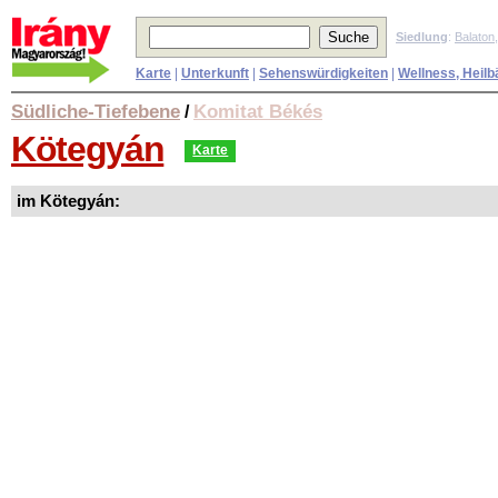
Siedlung
:
Balaton
Karte
|
Unterkunft
|
Sehenswürdigkeiten
|
Wellness, Heilb
Südliche-Tiefebene
Komitat Békés
/
Kötegyán
Karte
im Kötegyán: