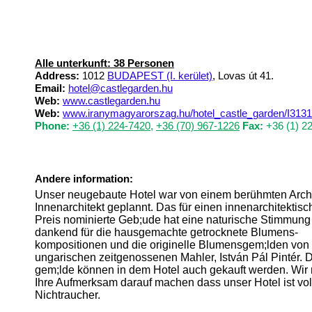
Alle unterkunft: 38 Personen
Address:
1012
BUDAPEST (I. kerület)
, Lovas út 41.
Email:
hotel@castlegarden.hu
Web:
www.castlegarden.hu
Web:
www.iranymagyarorszag.hu/hotel_castle_garden/I3131
Phone:
+36 (1) 224-7420
,
+36 (70) 967-1226
Fax:
+36 (1) 2
Andere information:
Unser neugebaute Hotel war von einem berühmten Archi
Innenarchitekt geplannt. Das für einen innenarchitektis
Preis nominierte Geb;ude hat eine naturische Stimmung
dankend für die hausgemachte getrocknete Blumens-
kompositionen und die originelle Blumensgem;lden vo
ungarischen zeitgenossenen Mahler, István Pál Pintér. 
gem;lde können in dem Hotel auch gekauft werden. Wir
Ihre Aufmerksam darauf machen dass unser Hotel ist v
Nichtraucher.