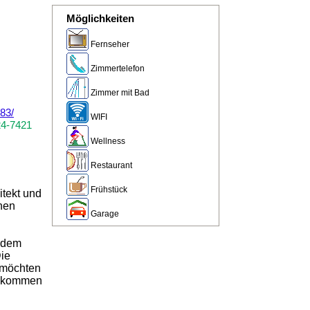
Möglichkeiten
Fernseher
Zimmertelefon
Zimmer mit Bad
83/
WIFI
24-7421
Wellness
Restaurant
Frühstück
tekt und
chen
Garage
n dem
Die
 möchten
olkommen