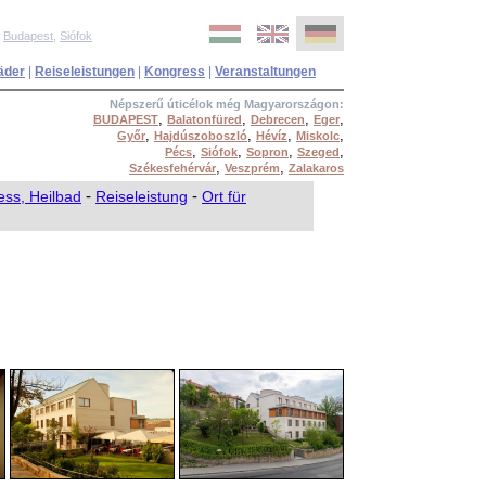
,
Budapest
,
Siófok
äder
|
Reiseleistungen
|
Kongress
|
Veranstaltungen
Népszerű úticélok még Magyarországon:
,
,
,
,
BUDAPEST
Balatonfüred
Debrecen
Eger
,
,
,
,
Győr
Hajdúszoboszló
Hévíz
Miskolc
,
,
,
,
Pécs
Siófok
Sopron
Szeged
,
,
Székesfehérvár
Veszprém
Zalakaros
ess, Heilbad
-
Reiseleistung
-
Ort für