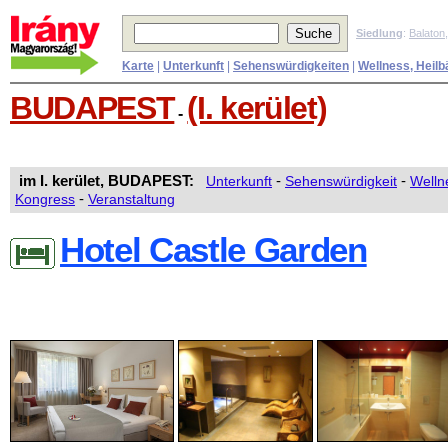
Siedlung
:
Balaton
Karte
|
Unterkunft
|
Sehenswürdigkeiten
|
Wellness, Heilb
BUDAPEST
(I. kerület)
-
im I. kerület, BUDAPEST:
Unterkunft
-
Sehenswürdigkeit
-
Welln
Kongress
-
Veranstaltung
Hotel Castle Garden