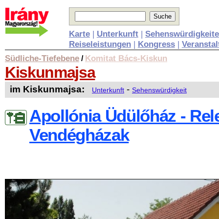
Karte
|
Unterkunft
|
Sehenswürdigkeit
Reiseleistungen
|
Kongress
|
Veransta
Südliche-Tiefebene
Komitat Bács-Kiskun
/
Kiskunmajsa
im Kiskunmajsa:
-
Unterkunft
Sehenswürdigkeit
Apollónia Üdülőház - Rel
Vendégházak