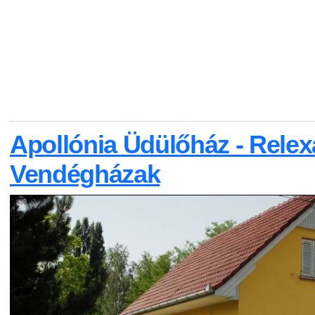
Apollónia Üdülőház - Relex
Vendégházak