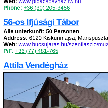
Web:
www.pipacsosvhaz.fw.hu
Phone:
+36 (30) 205-3456
56-os Ifjúsági Tábor
Alle unterkunft: 50 Personen
Address:
6120 Kiskunmajsa, Marispuszta
Web:
www.bucsujaras.hu/szentlaszlo/mu
P/F:
+36 (77) 481-765
Attila Vendégház