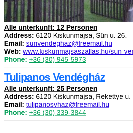
Alle unterkunft: 12 Personen
Address:
6120 Kiskunmajsa, Sün u. 26.
Email:
sunvendeghaz@freemail.hu
Web:
www.kiskunmajsaszallas.hu/sun-v
Phone:
+36 (30) 945-5973
Tulipanos Vendégház
Alle unterkunft: 25 Personen
Address:
6120 Kiskunmajsa, Rekettye u. 
Email:
tulipanosvhaz@freemail.hu
Phone:
+36 (30) 339-3844