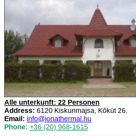
Alle unterkunft: 22 Personen
Address:
6120 Kiskunmajsa, Kőkút 26.
Email:
info@jonathermal.hu
Phone:
+36 (20) 968-1615