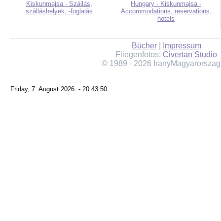
Kiskunmajsa - Szállás,
Hungary - Kiskunmajsa -
szálláshelyek, -foglalás
Accommodations, reservations,
hotels
Bücher
|
Impressum
Fliegenfotos:
Civertan Studio
© 1989 - 2026 IranyMagyarorszag
Friday, 7. August 2026. - 20:43:50