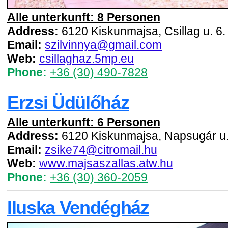
Alle unterkunft: 8 Personen
Address:
6120 Kiskunmajsa, Csillag u. 6.
Email:
szilvinnya@gmail.com
Web:
csillaghaz.5mp.eu
Phone:
+36 (30) 490-7828
Erzsi Üdülőház
Alle unterkunft: 6 Personen
Address:
6120 Kiskunmajsa, Napsugár u.
Email:
zsike74@citromail.hu
Web:
www.majsaszallas.atw.hu
Phone:
+36 (30) 360-2059
Iluska Vendégház