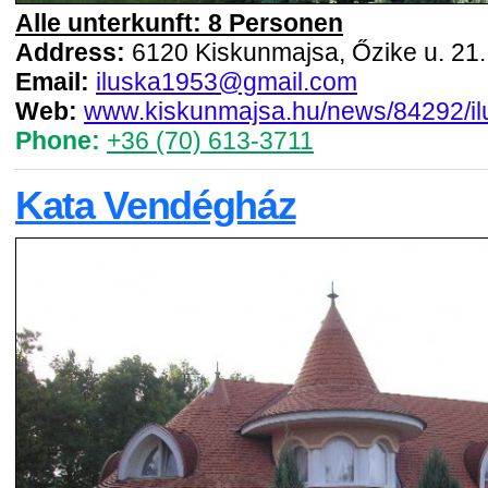
Alle unterkunft: 8 Personen
Address:
6120 Kiskunmajsa, Őzike u. 21.
Email:
iluska1953@gmail.com
Web:
www.kiskunmajsa.hu/news/84292/i
Phone:
+36 (70) 613-3711
Kata Vendégház