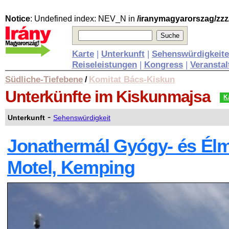
Notice
: Undefined index: NEV_N in
/iranymagyarorszag/zzz
Karte
|
Unterkunft
|
Sehenswürdigkeit
Reiseleistungen
|
Kongress
|
Veransta
Südliche-Tiefebene
Komitat Bács-Kiskun
/
Unterkünfte
im Kiskunmajsa
K
-
Unterkunft
Sehenswürdigkeit
Jonathermál Gyógy- és Él
Motel, Kemping