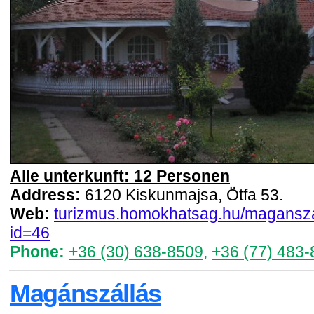
Alle unterkunft: 12 Personen
Address:
6120 Kiskunmajsa, Ötfa 53.
Web:
turizmus.homokhatsag.hu/magansza
id=46
Phone:
+36 (30) 638-8509
,
+36 (77) 483-
Magánszállás