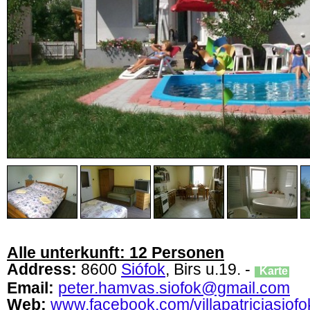
Alle unterkunft: 12 Personen
Address:
8600
Siófok
, Birs u.19. -
Karte
Email:
peter.hamvas.siofok@gmail.com
Web:
www.facebook.com/villapatriciasiofo