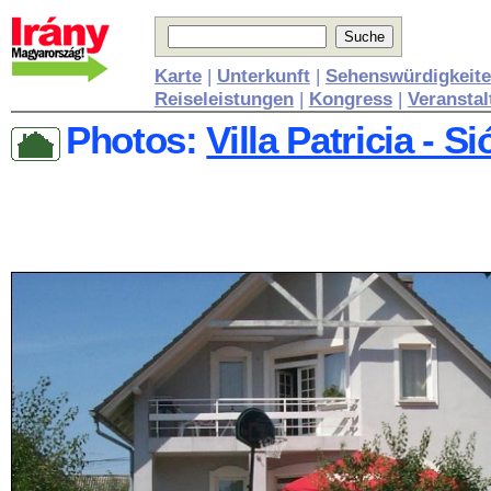
Karte
|
Unterkunft
|
Sehenswürdigkeit
Reiseleistungen
|
Kongress
|
Veransta
Photos:
Villa Patricia - S