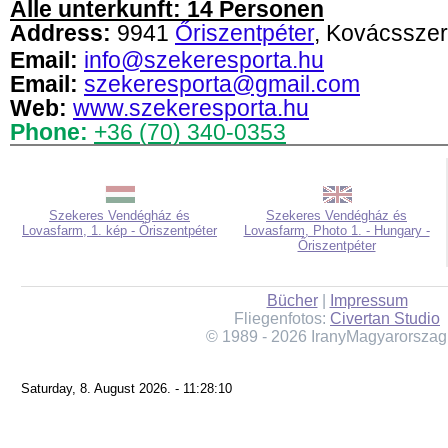
Alle unterkunft: 14 Personen
Address:
9941
Őriszentpéter
, Kovácsszer
Email:
info@szekeresporta.hu
Email:
szekeresporta@gmail.com
Web:
www.szekeresporta.hu
Phone:
+36 (70) 340-0353
Szekeres Vendégház és
Szekeres Vendégház és
Lovasfarm, 1. kép - Őriszentpéter
Lovasfarm, Photo 1. - Hungary -
Őriszentpéter
Bücher
|
Impressum
Fliegenfotos:
Civertan Studio
© 1989 - 2026 IranyMagyarorszag
Saturday, 8. August 2026. - 11:28:10