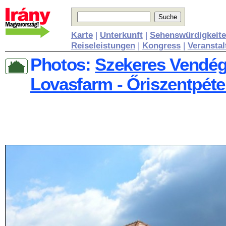
Karte
|
Unterkunft
|
Sehenswürdigkeit
Reiseleistungen
|
Kongress
|
Veransta
Photos:
Szekeres Vendég
Lovasfarm - Őriszentpéte