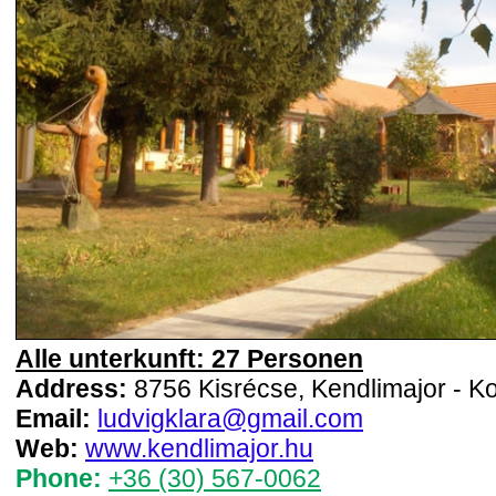
Alle unterkunft: 27 Personen
Address:
8756 Kisrécse, Kendlimajor - Ko
Email:
ludvigklara@gmail.com
Web:
www.kendlimajor.hu
Phone:
+36 (30) 567-0062