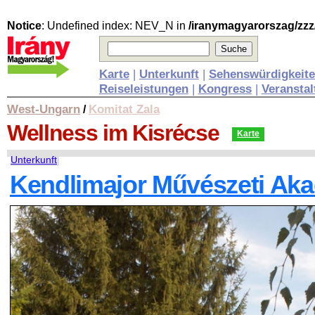
Notice
: Undefined index: NEV_N in
/iranymagyarorszag/zzz
Karte
|
Unterkunft
|
Sehenswürdigkeit
Reiseleistungen
|
Kongress
|
Veransta
West-Ungarn
Komitat Zala
/
Wellness
im Kisrécse
Karte
Unterkunft
Kendlimajor Művészeti Ak