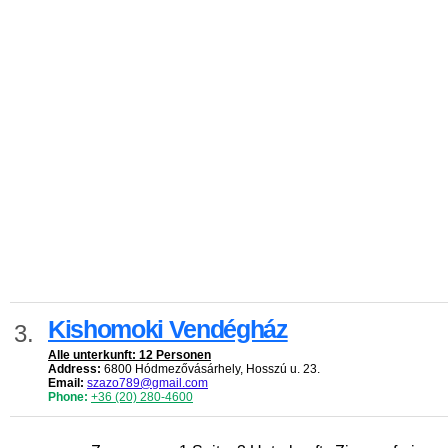
Kishomoki Vendégház
3.
Alle unterkunft: 12 Personen
Address:
6800 Hódmezővásárhely, Hosszú u. 23.
Email:
szazo789@gmail.com
Phone:
+36 (20) 280-4600