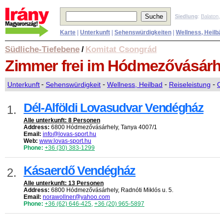
Siedlung
:
Balaton
Karte
|
Unterkunft
|
Sehenswürdigkeiten
|
Wellness, Heilb
Südliche-Tiefebene
Komitat Csongrád
/
Zimmer frei
im Hódmezővásárh
Unterkunft
-
Sehenswürdigkeit
-
Wellness, Heilbad
-
Reiseleistung
-
Dél-Alföldi Lovasudvar Vendégház
1.
Alle unterkunft: 8 Personen
Address:
6800 Hódmezővásárhely, Tanya 4007/1
Email:
info@lovas-sport.hu
Web:
www.lovas-sport.hu
Phone:
+36 (30) 383-1299
Kásaerdő Vendégház
2.
Alle unterkunft: 13 Personen
Address:
6800 Hódmezővásárhely, Radnóti Miklós u. 5.
Email:
norawollner@yahoo.com
Phone:
+36 (62) 646-425
,
+36 (20) 965-5897