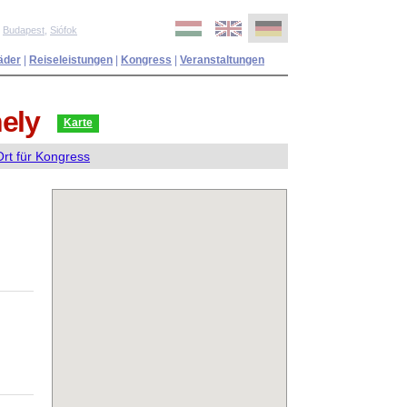
,
Budapest
,
Siófok
äder
|
Reiseleistungen
|
Kongress
|
Veranstaltungen
ely
Karte
Ort für Kongress