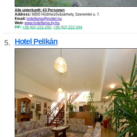
Alle unterkunft: 43 Personen
Address:
6800 Hódmezővásárhely, Szeremlei u. 7.
Email:
hotelfama@invitel.hu
Web:
www.hotelfama.try.hu
P/F:
+36 (62) 222-292
,
+36 (62) 222-344
Hotel Pelikán
5.