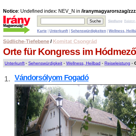
Notice
: Undefined index: NEV_N in
/iranymagyarorszag/zzz
Siedlung
:
Balaton
Karte
|
Unterkunft
|
Sehenswürdigkeiten
|
Wellness, Heilb
Südliche-Tiefebene
Komitat Csongrád
/
Orte für Kongress
im Hódmező
Unterkunft
-
Sehenswürdigkeit
-
Wellness, Heilbad
-
Reiseleistung
-
Vándorsólyom Fogadó
1.