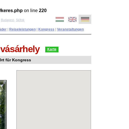
/keres.php
on line
220
,
Budapest
,
Siófok
äder
|
Reiseleistungen
|
Kongress
|
Veranstaltungen
vásárhely
Karte
Ort für Kongress