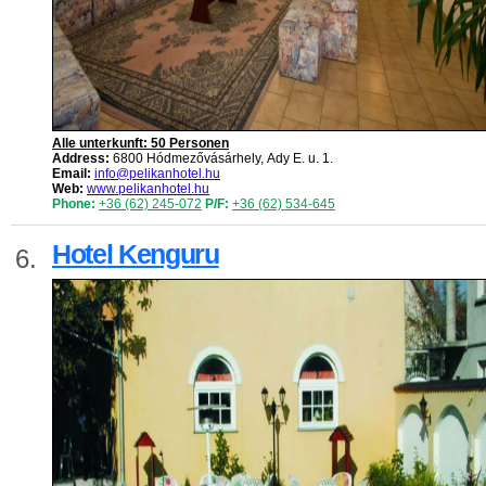
Alle unterkunft: 50 Personen
Address:
6800 Hódmezővásárhely, Ady E. u. 1.
Email:
info@pelikanhotel.hu
Web:
www.pelikanhotel.hu
Phone:
+36 (62) 245-072
P/F:
+36 (62) 534-645
Hotel Kenguru
6.