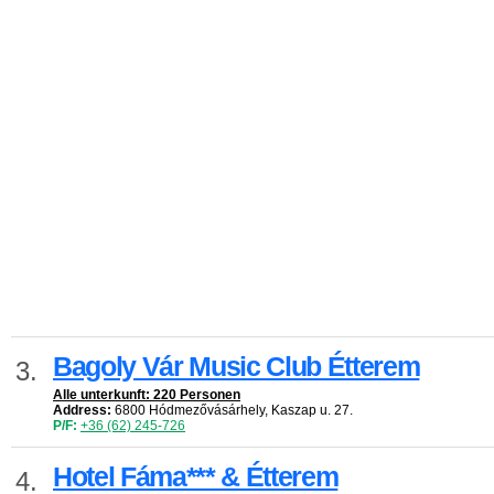
Bagoly Vár Music Club Étterem
3.
Alle unterkunft: 220 Personen
Address:
6800 Hódmezővásárhely, Kaszap u. 27.
P/F:
+36 (62) 245-726
Hotel Fáma*** & Étterem
4.