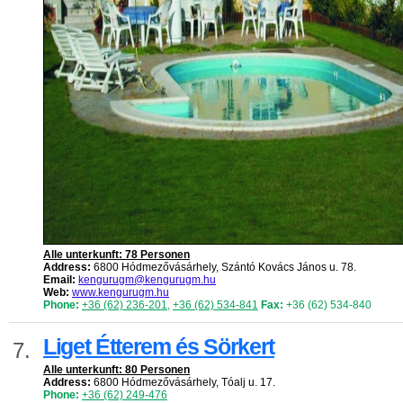
Alle unterkunft: 78 Personen
Address:
6800 Hódmezővásárhely, Szántó Kovács János u. 78.
Email:
kengurugm@kengurugm.hu
Web:
www.kengurugm.hu
Phone:
+36 (62) 236-201
,
+36 (62) 534-841
Fax:
+36 (62) 534-840
Liget Étterem és Sörkert
7.
Alle unterkunft: 80 Personen
Address:
6800 Hódmezővásárhely, Tóalj u. 17.
Phone:
+36 (62) 249-476