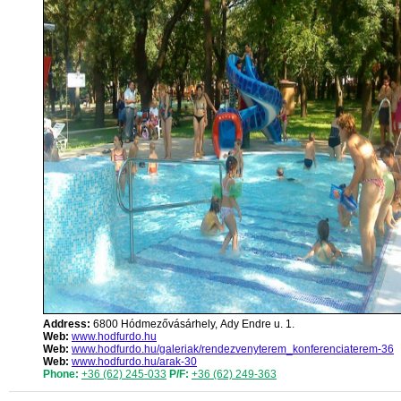
Address:
6800 Hódmezővásárhely, Ady Endre u. 1.
Web:
www.hodfurdo.hu
Web:
www.hodfurdo.hu/galeriak/rendezvenyterem_konferenciaterem-36
Web:
www.hodfurdo.hu/arak-30
Phone:
+36 (62) 245-033
P/F:
+36 (62) 249-363