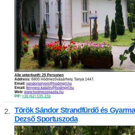
Alle unterkunft: 25 Personen
Address:
6800 Hódmezővásárhely, Tanya 1447.
Email:
vandorsolyom@hodmgrt.hu
Email:
fenyvesi.katalin@hodmgrt.hu
Web:
www.hodmezogazda.hu
P/F:
+36 (62) 535-150
Török Sándor Strandfürdő és Gyarma
2.
Dezső Sportuszoda