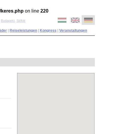
/keres.php
on line
220
,
Budapest
,
Siófok
äder
|
Reiseleistungen
|
Kongress
|
Veranstaltungen