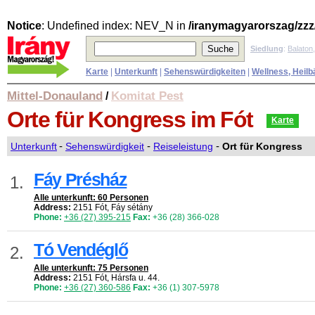
Notice
: Undefined index: NEV_N in
/iranymagyarorszag/zzz
Siedlung
:
Balaton
Karte
|
Unterkunft
|
Sehenswürdigkeiten
|
Wellness, Heilb
Mittel-Donauland
Komitat Pest
/
Orte für Kongress
im Fót
Karte
Unterkunft
-
Sehenswürdigkeit
-
Reiseleistung
-
Ort für Kongress
Fáy Présház
1.
Alle unterkunft: 60 Personen
Address:
2151 Fót, Fáy sétány
Phone:
+36 (27) 395-215
Fax:
+36 (28) 366-028
Tó Vendéglő
2.
Alle unterkunft: 75 Personen
Address:
2151 Fót, Hársfa u. 44.
Phone:
+36 (27) 360-586
Fax:
+36 (1) 307-5978