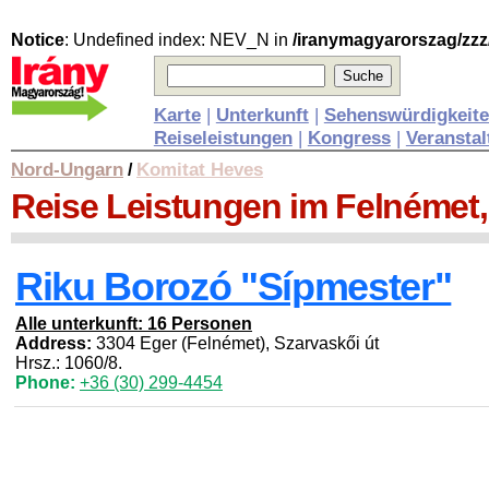
Notice
: Undefined index: NEV_N in
/iranymagyarorszag/zzz
Karte
|
Unterkunft
|
Sehenswürdigkeit
Reiseleistungen
|
Kongress
|
Veransta
Nord-Ungarn
Komitat Heves
/
Reise Leistungen
im Felnémet,
Riku Borozó "Sípmester"
Alle unterkunft: 16 Personen
Address:
3304 Eger (Felnémet), Szarvaskői út
Hrsz.: 1060/8.
Phone:
+36 (30) 299-4454