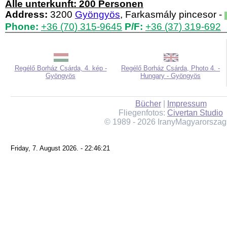
Alle unterkunft: 200 Personen
Address:
3200
Gyöngyös
, Farkasmály pincesor -
Phone:
+36 (70) 315-9645
P/F:
+36 (37) 319-692
Regélő Borház Csárda, 4. kép -
Regélő Borház Csárda, Photo 4. -
Gyöngyös
Hungary - Gyöngyös
Bücher
|
Impressum
Fliegenfotos:
Civertan Studio
© 1989 - 2026 IranyMagyarorszag
Friday, 7. August 2026. - 22:46:21