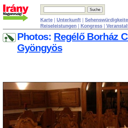
Karte
|
Unterkunft
|
Sehenswürdigkeit
Reiseleistungen
|
Kongress
|
Veransta
Photos:
Regélő Borház C
Gyöngyös