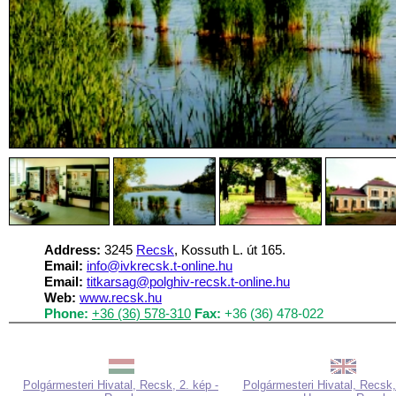
Address:
3245
Recsk
, Kossuth L. út 165.
Email:
info@ivkrecsk.t-online.hu
Email:
titkarsag@polghiv-recsk.t-online.hu
Web:
www.recsk.hu
Phone:
+36 (36) 578-310
Fax:
+36 (36) 478-022
Polgármesteri Hivatal, Recsk, 2. kép -
Polgármesteri Hivatal, Recsk,