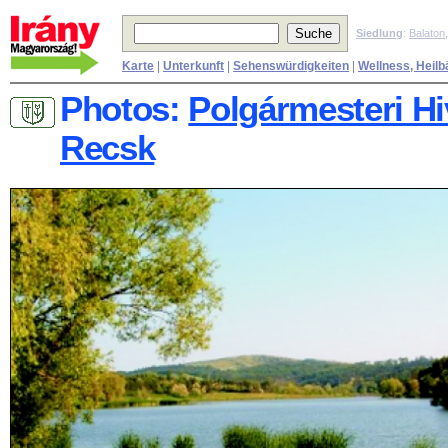
Siedlung
:
Balaton
Karte
|
Unterkunft
|
Sehenswürdigkeiten
|
Wellness, Heilb
Photos:
Polgármesteri Hi
Recsk