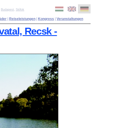
,
Budapest
,
Siófok
äder
|
Reiseleistungen
|
Kongress
|
Veranstaltungen
vatal, Recsk -