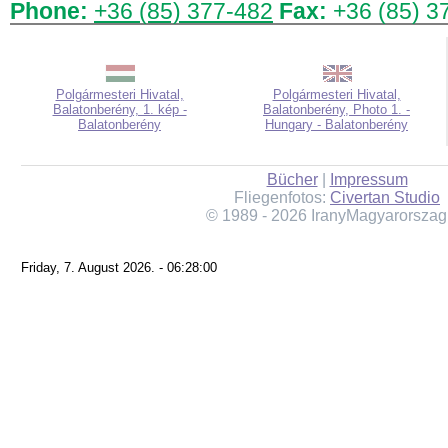
Phone:
+36 (85) 377-482
Fax:
+36 (85) 3
Polgármesteri Hivatal,
Polgármesteri Hivatal,
Balatonberény, 1. kép -
Balatonberény, Photo 1. -
Balatonberény
Hungary - Balatonberény
Bücher
|
Impressum
Fliegenfotos:
Civertan Studio
© 1989 - 2026 IranyMagyarorszag
Friday, 7. August 2026. - 06:28:00