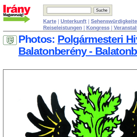
Karte
|
Unterkunft
|
Sehenswürdigkeit
Reiseleistungen
|
Kongress
|
Veransta
Photos:
Polgármesteri Hi
Balatonberény - Balaton