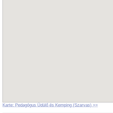
Karte: Pedagógus Üdülő és Kemping (Szarvas) >>