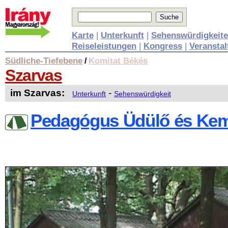
Karte
|
Unterkunft
|
Sehenswürdigkeit
Reiseleistungen
|
Kongress
|
Veransta
Südliche-Tiefebene
Komitat Békés
/
Szarvas
im Szarvas:
-
Unterkunft
Sehenswürdigkeit
Pedagógus Üdülő és Ke