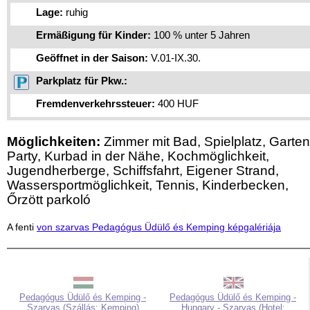
Lage:
ruhig
Ermäßigung für Kinder:
100 % unter 5 Jahren
Geöffnet in der Saison:
V.01-IX.30.
Parkplatz für Pkw.:
Fremdenverkehrssteuer:
400 HUF
Möglichkeiten:
Zimmer mit Bad, Spielplatz, Garten
Party, Kurbad in der Nähe, Kochmöglichkeit,
Jugendherberge, Schiffsfahrt, Eigener Strand,
Wassersportmöglichkeit, Tennis, Kinderbecken,
Őrzött parkoló
A fenti
von szarvas Pedagógus Üdülő és Kemping képgalériája
Pedagógus Üdülő és Kemping -
Pedagógus Üdülő és Kemping -
Szarvas (Szállás: Kemping)
Hungary - Szarvas (Hotel: