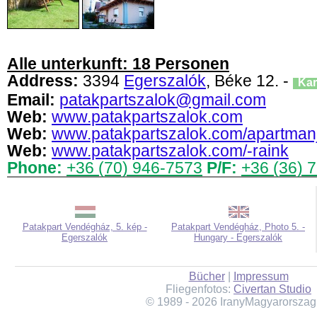
Alle unterkunft: 18 Personen
Address:
3394
Egerszalók
, Béke 12. -
Kar
Email:
patakpartszalok@gmail.com
Web:
www.patakpartszalok.com
Web:
www.patakpartszalok.com/apartman
Web:
www.patakpartszalok.com/-raink
Phone:
+36 (70) 946-7573
P/F:
+36 (36) 
Patakpart Vendégház, 5. kép -
Patakpart Vendégház, Photo 5. -
Egerszalók
Hungary - Egerszalók
Bücher
|
Impressum
Fliegenfotos:
Civertan Studio
© 1989 - 2026 IranyMagyarorszag