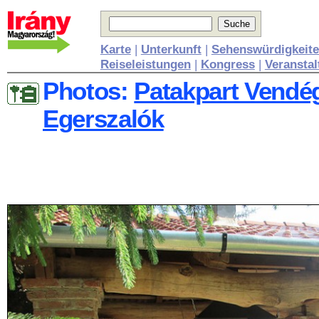
Karte
|
Unterkunft
|
Sehenswürdigkeit
Reiseleistungen
|
Kongress
|
Veransta
Photos:
Patakpart Vendé
Egerszalók