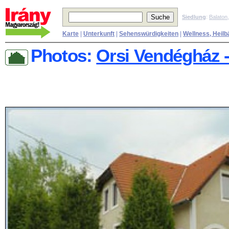
Siedlung
:
Balaton
Karte
|
Unterkunft
|
Sehenswürdigkeiten
|
Wellness, Heilb
Photos:
Orsi Vendégház -