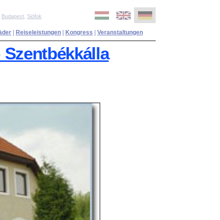
,
Budapest
,
Siófok
äder
|
Reiseleistungen
|
Kongress
|
Veranstaltungen
 Szentbékkálla