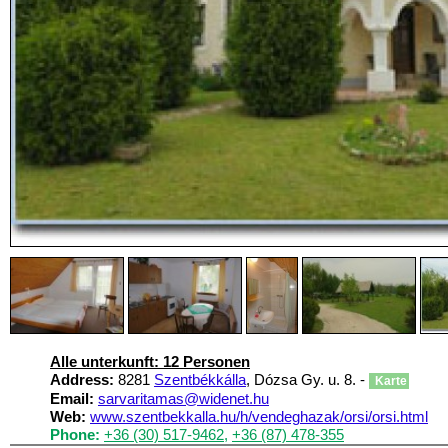
Alle unterkunft: 12 Personen
Address:
8281
Szentbékkálla
, Dózsa Gy. u. 8. -
Karte
Email:
sarvaritamas@widenet.hu
Web:
www.szentbekkalla.hu/h/vendeghazak/orsi/orsi.html
Phone:
+36 (30) 517-9462
,
+36 (87) 478-355