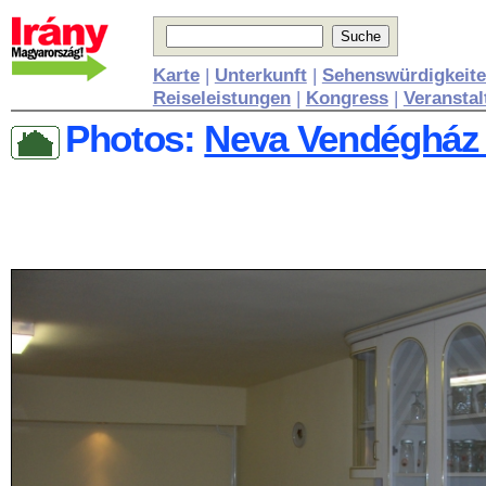
Karte
|
Unterkunft
|
Sehenswürdigkeit
Reiseleistungen
|
Kongress
|
Veransta
Photos:
Neva Vendégház 