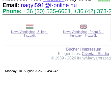
Email:
nagyi591@t-online.hu
Phone:
+36 (30) 535-6661
,
+36 (42) 373-
Neva Vendégház, 3. kép -
Neva Vendégház, Photo 3. -
Tiszalök
Hungary - Tiszalök
Bücher
|
Impressum
Fliegenfotos:
Civertan Studio
© 1989 - 2026 IranyMagyarorszag
Monday, 10. August 2026. - 04:46:42