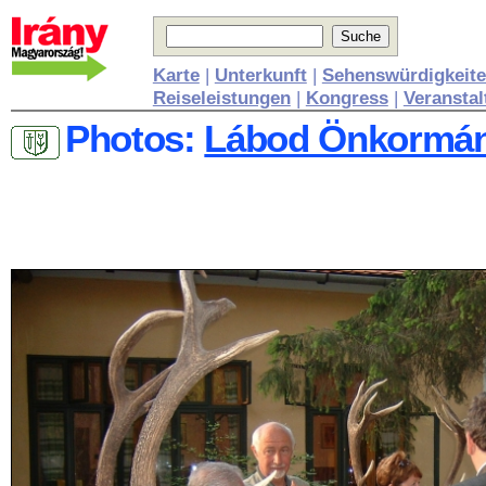
Karte
|
Unterkunft
|
Sehenswürdigkeit
Reiseleistungen
|
Kongress
|
Veransta
Photos:
Lábod Önkormán