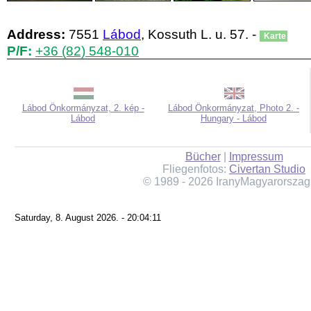
Address:
7551
Lábod
, Kossuth L. u. 57. -
Karte
P/F:
+36 (82) 548-010
Lábod Önkormányzat, 2. kép -
Lábod Önkormányzat, Photo 2. -
Lábod
Hungary - Lábod
Bücher
|
Impressum
Fliegenfotos:
Civertan Studio
© 1989 - 2026 IranyMagyarorszag
Saturday, 8. August 2026. - 20:04:11