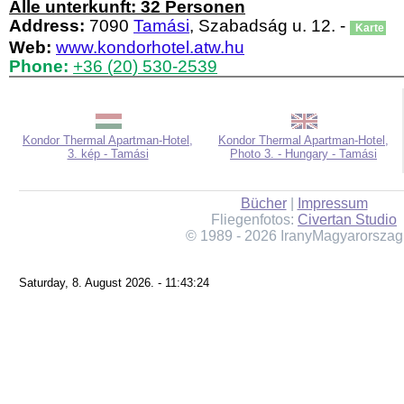
Alle unterkunft: 32 Personen
Address:
7090
Tamási
, Szabadság u. 12. -
Karte
Web:
www.kondorhotel.atw.hu
Phone:
+36 (20) 530-2539
Kondor Thermal Apartman-Hotel,
Kondor Thermal Apartman-Hotel,
3. kép - Tamási
Photo 3. - Hungary - Tamási
Bücher
|
Impressum
Fliegenfotos:
Civertan Studio
© 1989 - 2026 IranyMagyarorszag
Saturday, 8. August 2026. - 11:43:24