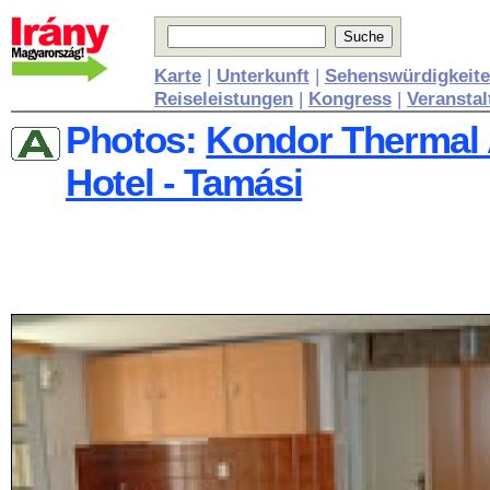
Karte
|
Unterkunft
|
Sehenswürdigkeit
Reiseleistungen
|
Kongress
|
Veransta
Photos:
Kondor Thermal
Hotel - Tamási