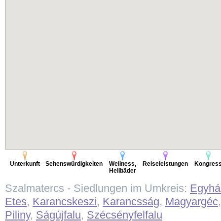
Unterkunft
Sehenswürdigkeiten
Wellness,
Reiseleistungen
Kongres
Heilbäder
Szalmatercs - Siedlungen im Umkreis:
Egyhá
Etes
,
Karancskeszi
,
Karancsság
,
Magyargéc
Piliny
,
Ságújfalu
,
Szécsényfelfalu